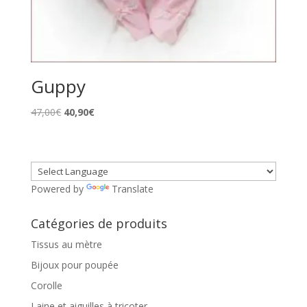
Guppy
Le
Le
47,00
€
40,90
€
prix
prix
initial
actuel
était :
est :
47,00€.
40,90€.
Powered by
Translate
Catégories de produits
Tissus au mètre
Bijoux pour poupée
Corolle
Laine et aiguilles à tricoter