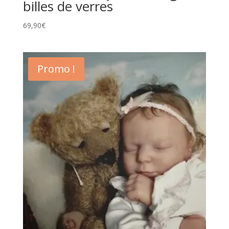
billes de verres
69,90
€
Promo !