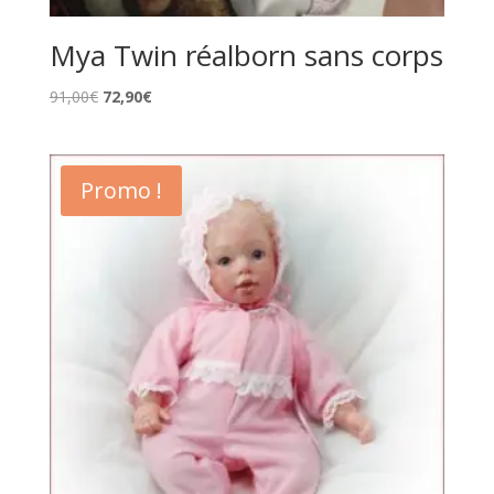
Mya Twin réalborn sans corps
Le
Le
91,00
€
72,90
€
prix
prix
initial
actuel
était :
est :
Promo !
91,00€.
72,90€.