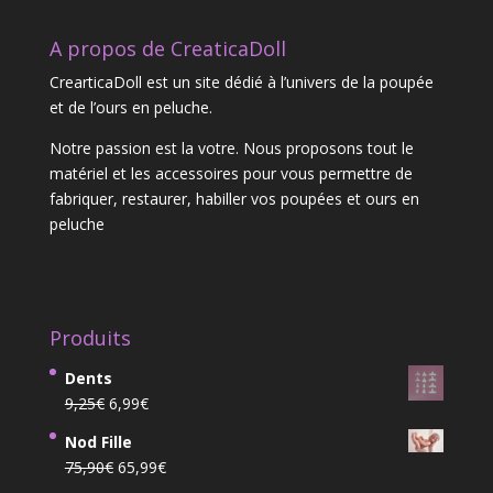
A propos de CreaticaDoll
CrearticaDoll est un site dédié à l’univers de la poupée
et de l’ours en peluche.
Notre passion est la votre. Nous proposons tout le
matériel et les accessoires pour vous permettre de
fabriquer, restaurer, habiller vos poupées et ours en
peluche
Produits
Dents
Le
Le
9,25
€
6,99
€
prix
prix
Nod Fille
initial
actuel
Le
Le
75,90
€
65,99
€
était :
est :
prix
prix