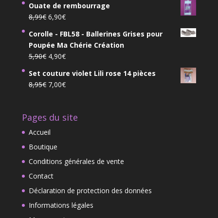
9,25€.
6,99€.
Ouate de rembourrage
initial
actuel
Le
Le
8,99
€
6,90
€
était :
est :
prix
prix
75,90€.
65,99€.
Corolle - FBL58 - Ballerines Grises pour
initial
actuel
Poupée Ma Chérie Création
était :
est :
Le
Le
5,90
€
4,90
€
8,99€.
6,90€.
prix
prix
Set couture violet Lili rose 14 pièces
initial
actuel
Le
Le
8,95
€
7,00
€
était :
est :
prix
prix
5,90€.
4,90€.
initial
actuel
Pages du site
était :
est :
8,95€.
7,00€.
Accueil
Boutique
Conditions générales de vente
Contact
Déclaration de protection des données
Informations légales