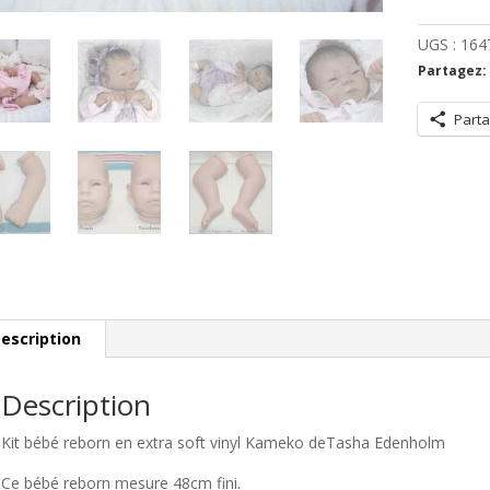
sans
corps
UGS :
164
avec
Partagez:
1
kg
Parta
de
bille
de
verre
escription
Description
Kit bébé reborn en extra soft vinyl Kameko deTasha Edenholm
Ce bébé reborn mesure 48cm fini.