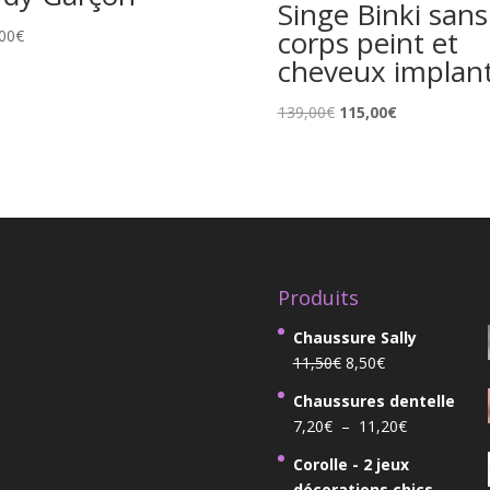
Singe Binki sans
corps peint et
00
€
cheveux implan
Le
Le
139,00
€
115,00
€
prix
prix
initial
actuel
était :
est :
139,00€.
115,00€.
Produits
Chaussure Sally
Le
Le
11,50
€
8,50
€
prix
prix
Chaussures dentelle
initial
actuel
Plage
7,20
€
–
11,20
€
était :
est :
de
11,50€.
8,50€.
Corolle - 2 jeux
prix :
décorations chics