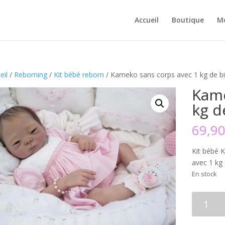
Accueil
Boutique
M
eil
/
Reborning
/
Kit bébé reborn
/ Kameko sans corps avec 1 kg de bil
Kame
kg d
69,9
Kit bébé 
avec 1 kg 
En stock
quantité
de
Kameko