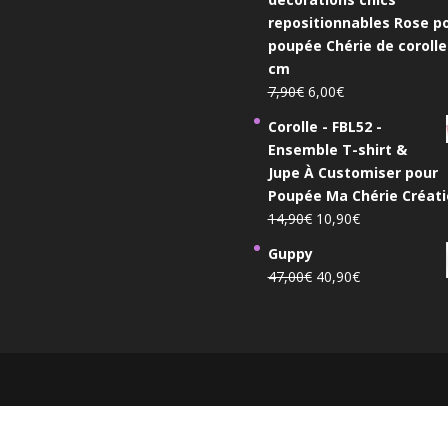
7,20€
repositionnables Rose p
à
poupée Chérie de corolle
11,20€
cm
Le
Le
7,90
€
6,00
€
prix
prix
Corolle - FBL52 -
initial
actuel
Ensemble T-shirt &
était :
est :
Jupe À Customiser pour
7,90€.
6,00€.
Poupée Ma Chérie Créati
Le
Le
14,90
€
10,90
€
prix
prix
Guppy
initial
actuel
Le
Le
47,00
€
40,90
€
était :
est :
prix
prix
14,90€.
10,90€.
initial
actuel
était :
est :
47,00€.
40,90€.