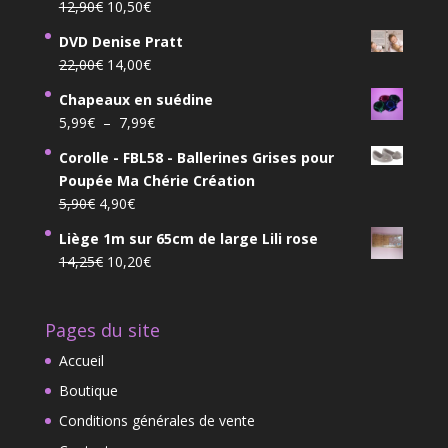
Le
Le
12,90
€
10,50
€
prix
prix
DVD Denise Pratt
initial
actuel
Le
Le
22,00
€
14,00
€
était :
est :
prix
prix
12,90€.
10,50€.
Chapeaux en suédine
initial
actuel
Plage
5,99
€
–
7,99
€
était :
est :
de
22,00€.
14,00€.
Corolle - FBL58 - Ballerines Grises pour
prix :
Poupée Ma Chérie Création
5,99€
Le
Le
5,90
€
4,90
€
à
prix
prix
7,99€
Liège 1m sur 65cm de large Lili rose
initial
actuel
Le
Le
14,25
€
10,20
€
était :
est :
prix
prix
5,90€.
4,90€.
initial
actuel
Pages du site
était :
est :
14,25€.
10,20€.
Accueil
Boutique
Conditions générales de vente