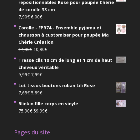
repositionnables Rose pour poupée Chérie
de corolle 33 cm
Le
Le
7,90
€
6,00
€
prix
prix
Corolle - FPR74 - Ensemble pyjama et
initial
actuel
chausson à customiser pour poupée Ma
était :
est :
Chérie Création
7,90€.
6,00€.
Le
Le
14,90
€
10,90
€
prix
prix
Tresse cils 10 cm de long et 1 cm de haut
initial
actuel
cheveux véritable
était :
est :
Le
Le
9,99
€
7,99
€
14,90€.
10,90€.
prix
prix
Lot tissus boutons ruban Lili Rose
initial
actuel
Le
Le
7,65
€
5,89
€
était :
est :
prix
prix
9,99€.
7,99€.
Blinkin fille corps en vinyle
initial
actuel
Le
Le
75,90
€
59,99
€
était :
est :
prix
prix
7,65€.
5,89€.
initial
actuel
Pages du site
était :
est :
75,90€.
59,99€.