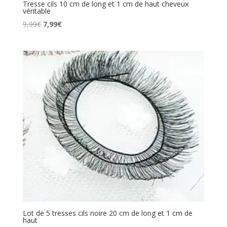
Tresse cils 10 cm de long et 1 cm de haut cheveux
véritable
Le
Le
9,99
€
7,99
€
prix
prix
initial
actuel
était :
est :
9,99€.
7,99€.
Lot de 5 tresses cils noire 20 cm de long et 1 cm de
haut