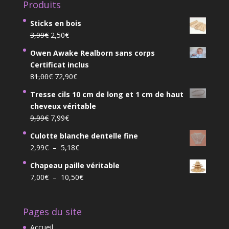
Produits
Sticks en bois
Le
Le
3,99
€
2,50
€
prix
prix
Owen Awake Realborn sans corps
initial
actuel
Certificat inclus
était :
est :
Le
Le
81,00
€
72,90
€
3,99€.
2,50€.
prix
prix
Tresse cils 10 cm de long et 1 cm de haut
initial
actuel
cheveux véritable
était :
est :
Le
Le
9,99
€
7,99
€
81,00€.
72,90€.
prix
prix
Culotte blanche dentelle fine
initial
actuel
Plage
2,99
€
–
5,18
€
était :
est :
de
9,99€.
7,99€.
Chapeau paille véritable
prix :
Plage
7,00
€
–
10,50
€
2,99€
de
à
prix :
5,18€
Pages du site
7,00€
à
Accueil