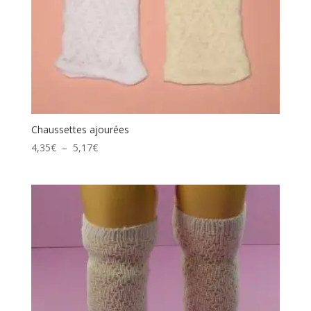
Chaussettes ajourées
Plage
4,35
€
–
5,17
€
de
prix :
4,35€
à
5,17€