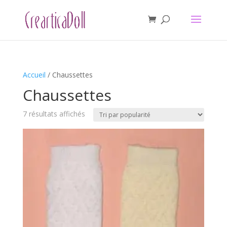
Accueil
/ Chaussettes
Chaussettes
Trié
7 résultats affichés
par
popularité