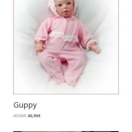
Guppy
Le
Le
47,00
€
40,90
€
prix
prix
initial
actuel