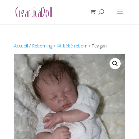
Accueil
/
Reborning
/
Kit bébé reborn
/ Teagan