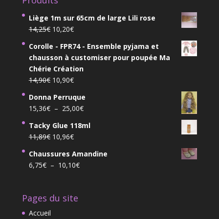
Produits
Liège 1m sur 65cm de large Lili rose
Le
Le
14,25
€
10,20
€
prix
prix
Corolle - FPR74 - Ensemble pyjama et
initial
actuel
chausson à customiser pour poupée Ma
était :
est :
Chérie Création
14,25€.
10,20€.
Le
Le
14,90
€
10,90
€
prix
prix
Donna Perruque
initial
actuel
Plage
15,36
€
–
25,00
€
était :
est :
de
14,90€.
10,90€.
Tacky Glue 118ml
prix :
Le
Le
11,89
€
10,96
€
15,36€
prix
prix
à
Chaussures Amandine
initial
actuel
25,00€
Plage
6,75
€
–
10,10
€
était :
est :
de
11,89€.
10,96€.
prix :
Pages du site
6,75€
à
Accueil