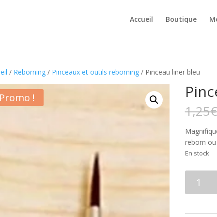
Accueil
Boutique
M
eil
/
Reborning
/
Pinceaux et outils reborning
/ Pinceau liner bleu
Pinc
Promo !
1,25
Magnifique
reborn ou 
En stock
quantité
de
Pinceau
liner