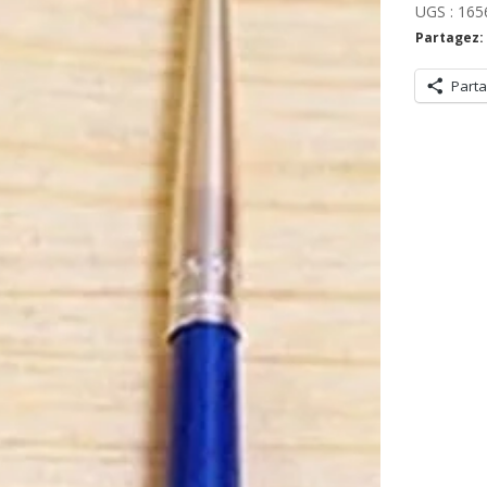
bleu
UGS :
165
Partagez:
Parta