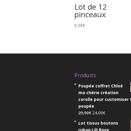
Lot de 12
pinceaux
9,50
€
Produits
Poupée coffret Chloé
ma chérie création
corolle pour customiser 
poupée
Le
Le
29,90
€
24,00
€
prix
prix
Lot tissus boutons
initial
actuel
ruban Lili Rose