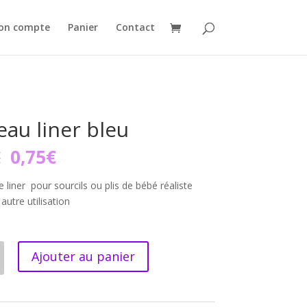
on compte
Panier
Contact
eau liner bleu
Le
Le
€
0,75
€
prix
prix
initial
actuel
 liner pour sourcils ou plis de bébé réaliste
était :
est :
autre utilisation
1,25€.
0,75€.
Ajouter au panier