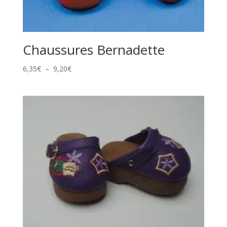
Chaussures Bernadette
Plage
6,35
€
–
9,20
€
de
prix :
6,35€
à
9,20€