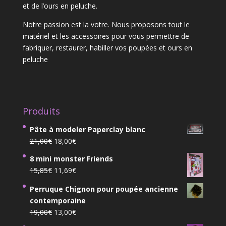
et de l’ours en peluche.
Notre passion est la votre. Nous proposons tout le
matériel et les accessoires pour vous permettre de
fabriquer, restaurer, habiller vos poupées et ours en
peluche
Produits
Pâte à modeler Paperclay blanc
Le
Le
21,00
€
18,00
€
prix
prix
8 mini monster Friends
initial
actuel
Le
Le
15,85
€
11,69
€
était :
est :
prix
prix
21,00€.
18,00€.
Perruque Chignon pour poupée ancienne
initial
actuel
contemporaine
était :
est :
Le
Le
19,00
€
13,00
€
15,85€.
11,69€.
prix
prix