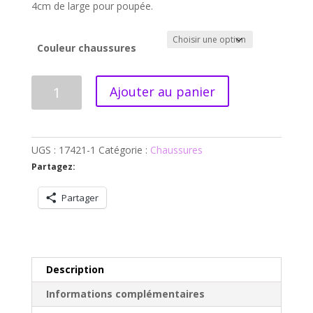
4cm de large pour poupée.
Couleur chaussures
quantité
Ajouter au panier
de
Sandales/sabots
type
CROCS
UGS :
17421-1
Catégorie :
Chaussures
Partagez:
Partager
Description
Informations complémentaires