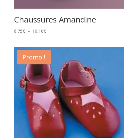
Chaussures Amandine
Plage
6,75
€
–
10,10
€
de
prix :
6,75€
Promo !
à
10,10€