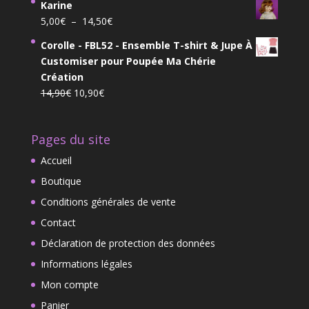
Karine
initial
actuel
Plage
5,00
€
–
14,50
€
était :
est :
de
19,00€.
13,00€.
Corolle - FBL52 - Ensemble T-shirt & Jupe À
prix :
Customiser pour Poupée Ma Chérie
5,00€
Création
à
Le
Le
14,90
€
10,90
€
14,50€
prix
prix
initial
actuel
Pages du site
était :
est :
14,90€.
10,90€.
Accueil
Boutique
Conditions générales de vente
Contact
Déclaration de protection des données
Informations légales
Mon compte
Panier