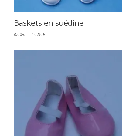
Baskets en suédine
Plage
8,60
€
–
10,90
€
de
prix :
8,60€
à
10,90€