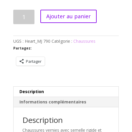
quantité
Ajouter au panier
de
Mary
Jane
avec
UGS :
Heart_MJ 790
Catégorie :
Chaussures
coeurs
Partagez:
Partager
Description
Informations complémentaires
Description
Chaussures vernies avec semelle rigide et