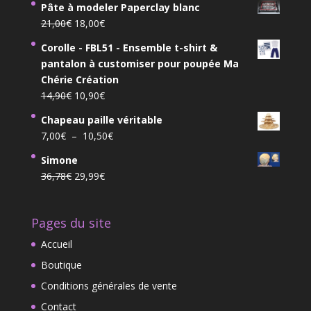
Pâte à modeler Paperclay blanc
initial
actuel
Le
Le
21,00
€
18,00
€
était :
est :
prix
prix
9,99€.
7,99€.
Corolle - FBL51 - Ensemble t-shirt &
initial
actuel
pantalon à customiser pour poupée Ma
était :
est :
Chérie Création
21,00€.
18,00€.
Le
Le
14,90
€
10,90
€
prix
prix
Chapeau paille véritable
initial
actuel
Plage
7,00
€
–
10,50
€
était :
est :
de
14,90€.
10,90€.
Simone
prix :
Le
Le
36,78
€
29,99
€
7,00€
prix
prix
à
initial
actuel
10,50€
Pages du site
était :
est :
36,78€.
29,99€.
Accueil
Boutique
Conditions générales de vente
Contact