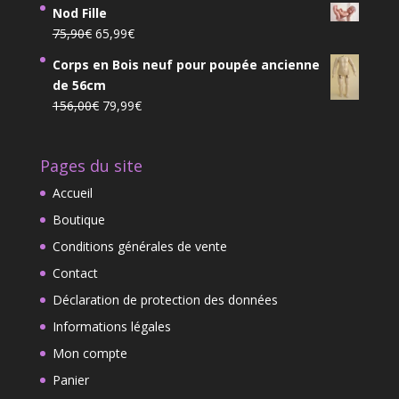
prix
prix
10,10€
Nod Fille
initial
actuel
Le
Le
75,90
€
65,99
€
était :
est :
prix
prix
5,90€.
4,90€.
Corps en Bois neuf pour poupée ancienne
initial
actuel
de 56cm
était :
est :
Le
Le
156,00
€
79,99
€
75,90€.
65,99€.
prix
prix
initial
actuel
Pages du site
était :
est :
156,00€.
79,99€.
Accueil
Boutique
Conditions générales de vente
Contact
Déclaration de protection des données
Informations légales
Mon compte
Panier