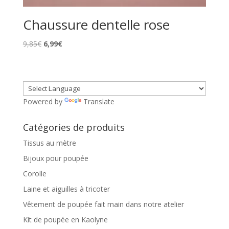
Chaussure dentelle rose
Le
Le
9,85
€
6,99
€
prix
prix
initial
actuel
était :
est :
9,85€.
6,99€.
Powered by
Translate
Catégories de produits
Tissus au mètre
Bijoux pour poupée
Corolle
Laine et aiguilles à tricoter
Vêtement de poupée fait main dans notre atelier
Kit de poupée en Kaolyne