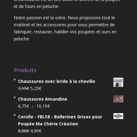
et de l’ours en peluche.
Notre passion est la votre. Nous proposons tout le
matériel et les accessoires pour vous permettre de
fabriquer, restaurer, habiller vos poupées et ours en
peluche
Produits
Chaussures avec bride à la cheville
Le
Le
7,15
€
5,25
€
prix
prix
Chaussures Amandine
initial
actuel
Plage
6,75
€
–
10,10
€
était :
est :
de
7,15€.
5,25€.
Corolle - FBL58 - Ballerines Grises pour
prix :
Poupée Ma Chérie Création
6,75€
Le
Le
5,90
€
4,90
€
à