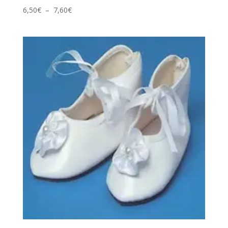
Plage
6,50
€
–
7,60
€
de
prix :
6,50€
à
7,60€