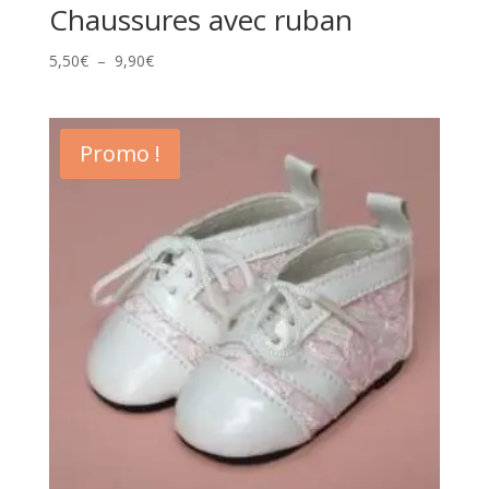
Chaussures avec ruban
Plage
5,50
€
–
9,90
€
de
prix :
5,50€
Promo !
à
9,90€