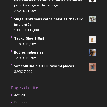
pour tissage et bricolage
Le
Le
27,28
€
21,00
€
prix
prix
Singe Binki sans corps peint et cheveux
initial
actuel
implantés
était :
est :
Le
Le
139,00
€
115,00
€
27,28€.
21,00€.
prix
prix
Tacky Glue 118ml
initial
actuel
Le
Le
11,89
€
10,96
€
était :
est :
prix
prix
139,00€.
115,00€.
Bottes indiennes
initial
actuel
Le
Le
12,90
€
10,50
€
était :
est :
prix
prix
11,89€.
10,96€.
Set couture bleu Lili rose 14 pièces
initial
actuel
Le
Le
8,95
€
7,00
€
était :
est :
prix
prix
12,90€.
10,50€.
initial
actuel
Pages du site
était :
est :
8,95€.
7,00€.
Accueil
Boutique