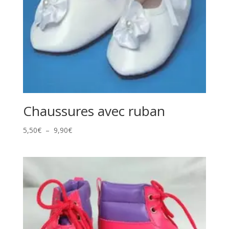
Chaussures avec ruban
Plage
5,50
€
–
9,90
€
de
prix :
5,50€
à
9,90€