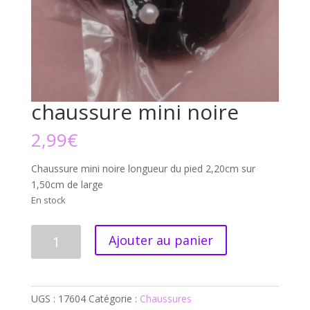
chaussure mini noire
2,99
€
Chaussure mini noire longueur du pied 2,20cm sur
1,50cm de large
En stock
quantité
Ajouter au panier
de
chaussure
mini
noire
UGS :
17604
Catégorie :
Chaussures