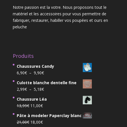
Notre passion est la votre. Nous proposons tout le
matériel et les accessoires pour vous permettre de
fabriquer, restaurer, habiller vos poupées et ours en
peluche
Produits
Chaussures Candy
Plage
6,90
€
–
9,90
€
de
Culotte blanche dentelle fine
prix :
Plage
2,99
€
–
5,18
€
6,90€
de
à
Chaussure Léa
prix :
9,90€
Le
Le
13,99
€
11,00
€
2,99€
prix
prix
à
Pâte à modeler Paperclay blanc
initial
actuel
5,18€
Le
Le
21,00
€
18,00
€
était :
est :