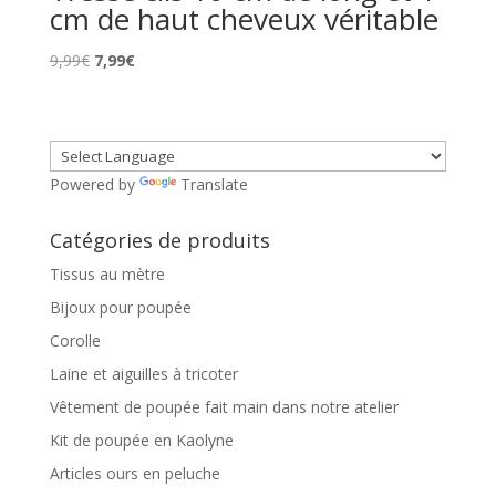
cm de haut cheveux véritable
Le
Le
9,99
€
7,99
€
prix
prix
initial
actuel
était :
est :
9,99€.
7,99€.
Powered by
Translate
Catégories de produits
Tissus au mètre
Bijoux pour poupée
Corolle
Laine et aiguilles à tricoter
Vêtement de poupée fait main dans notre atelier
Kit de poupée en Kaolyne
Articles ours en peluche