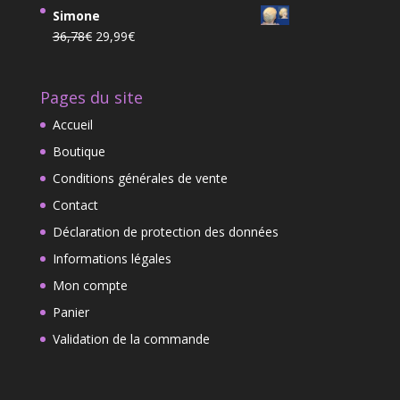
prix
prix
13,99€.
11,00€.
Simone
initial
actuel
Le
Le
36,78
€
29,99
€
était :
est :
prix
prix
21,00€.
18,00€.
initial
actuel
Pages du site
était :
est :
36,78€.
29,99€.
Accueil
Boutique
Conditions générales de vente
Contact
Déclaration de protection des données
Informations légales
Mon compte
Panier
Validation de la commande