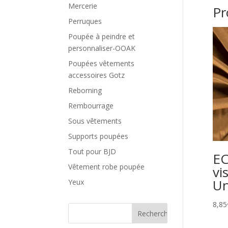
Mercerie
Pr
Perruques
Poupée à peindre et
personnaliser-OOAK
Poupées vêtements
accessoires Gotz
Reborning
Rembourrage
Sous vêtements
Supports poupées
Tout pour BJD
EC
Vêtement robe poupée
vi
Un
Yeux
8,85