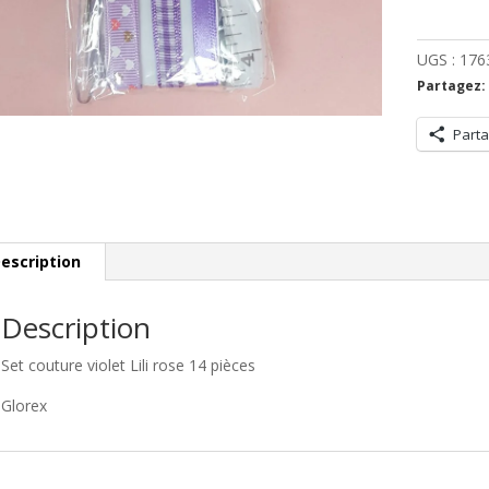
Set
couture
violet
UGS :
176
Lili
Partagez:
rose
14
Parta
pièces
escription
Description
Set couture violet Lili rose 14 pièces
Glorex