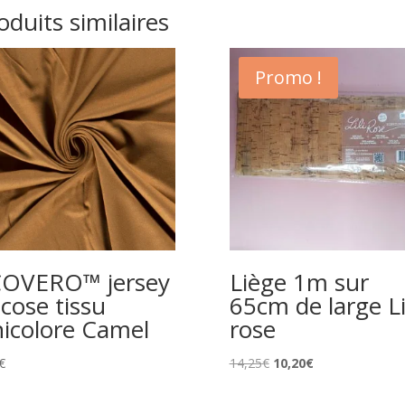
oduits similaires
Promo !
OVERO™ jersey
Liège 1m sur
scose tissu
65cm de large Li
icolore Camel
rose
Le
Le
€
14,25
€
10,20
€
prix
prix
initial
actuel