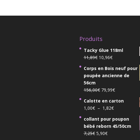
était :
est :
14,25€.
10,20€.
Produits
Tacky Glue 118ml
Le
Le
11,89
€
10,96
€
prix
prix
Corps en Bois neuf pour
initial
actuel
poupée ancienne de
était :
est :
56cm
11,89€.
10,96€.
Le
Le
156,00
€
79,99
€
prix
prix
Calotte en carton
initial
actuel
Plage
1,00
€
–
1,82
€
était :
est :
de
156,00€.
79,99€.
collant pour poupon
prix :
bébé reborn 45/50cm
1,00€
Le
Le
7,25
€
5,90
€
à