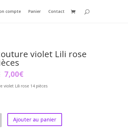
on compte
Panier
Contact
outure violet Lili rose
ièces
Le
Le
€
7,00
€
prix
prix
initial
actuel
e violet Lili rose 14 pièces
était :
est :
8,95€.
7,00€.
Ajouter au panier