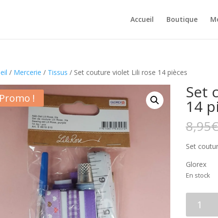
Accueil
Boutique
M
eil
/
Mercerie
/
Tissus
/ Set couture violet Lili rose 14 pièces
Set c
Promo !
14 p
8,95
Set coutur
Glorex
En stock
quantité
de