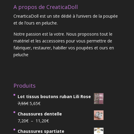
A propos de CreaticaDoll
CrearticaDoll est un site dédié à l’univers de la poupée
et de l’ours en peluche.
Notre passion est la votre. Nous proposons tout le
matériel et les accessoires pour vous permettre de
fabriquer, restaurer, habiller vos poupées et ours en
peluche
Produits
Lot tissus boutons ruban Lili Rose
Le
Le
7,55
€
5,65
€
prix
prix
Chaussures dentelle
initial
actuel
Plage
7,20
€
–
11,20
€
était :
est :
de
7,55€.
5,65€.
Chaussures spartiate