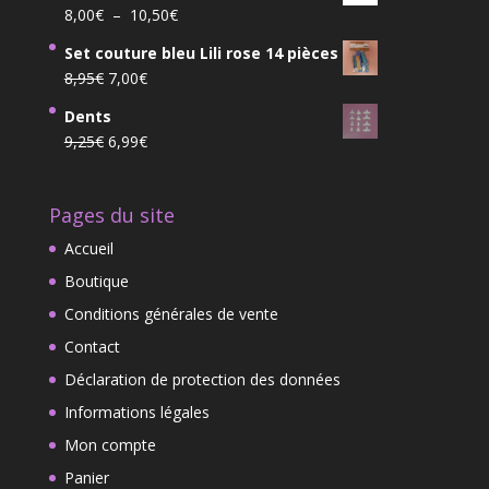
prix :
Plage
8,00
€
–
10,50
€
7,20€
de
à
Set couture bleu Lili rose 14 pièces
prix :
11,20€
Le
Le
8,95
€
7,00
€
8,00€
prix
prix
à
Dents
initial
actuel
10,50€
Le
Le
9,25
€
6,99
€
était :
est :
prix
prix
8,95€.
7,00€.
initial
actuel
Pages du site
était :
est :
9,25€.
6,99€.
Accueil
Boutique
Conditions générales de vente
Contact
Déclaration de protection des données
Informations légales
Mon compte
Panier