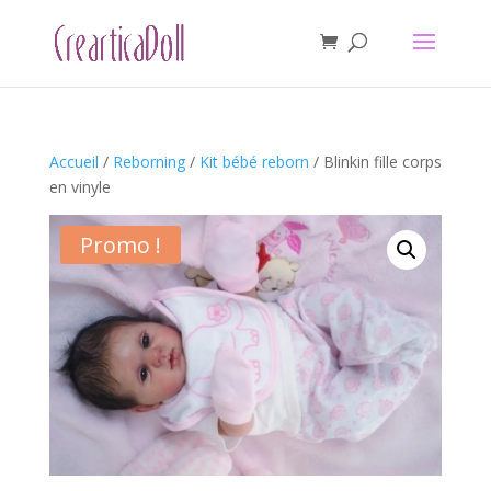
Accueil
/
Reborning
/
Kit bébé reborn
/ Blinkin fille corps
en vinyle
Promo !