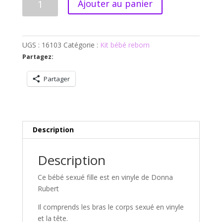
Ajouter au panier
de
Blinkin
fille
corps
UGS :
16103
Catégorie :
Kit bébé reborn
en
Partagez:
vinyle
Partager
Description
Description
Ce bébé sexué fille est en vinyle de Donna
Rubert
Il comprends les bras le corps sexué en vinyle
et la tête.