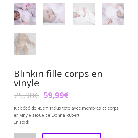
Blinkin fille corps en
vinyle
Le
Le
75,90
€
59,99
€
prix
prix
initial
actuel
Kit bébé de 45cm inclus tête avec membres et corps
était :
est :
en vinyle sexué de Donna Rubert
75,90€.
59,99€.
En stock
quantité