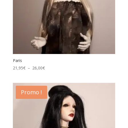
Paris
Plage
21,95
€
–
26,00
€
de
prix :
21,95€
Promo !
à
26,00€