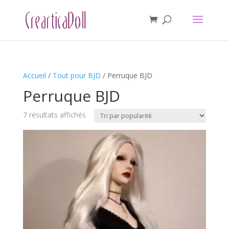
Accueil
/
Tout pour BJD
/ Perruque BJD
Perruque BJD
Trié
7 résultats affichés
par
popularité