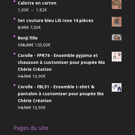
Calotte en carton
Plage
1,00
€
–
1,82
€
de
Set couture bleu Lili rose 14 pièces
prix :
Le
Le
8,95
€
7,00
€
1,00€
prix
prix
à
Benji fille
initial
actuel
1,82€
Le
Le
136,00
€
120,00
€
était :
est :
prix
prix
8,95€.
7,00€.
Corolle - FPR74 - Ensemble pyjama et
initial
actuel
chausson à customiser pour poupée Ma
était :
est :
Chérie Création
136,00€.
120,00€.
Le
Le
14,90
€
10,90
€
prix
prix
Corolle - FBL51 - Ensemble t-shirt &
initial
actuel
pantalon à customiser pour poupée Ma
était :
est :
Chérie Création
14,90€.
10,90€.
Le
Le
14,90
€
10,90
€
prix
prix
initial
actuel
Pages du site
était :
est :
14,90€.
10,90€.