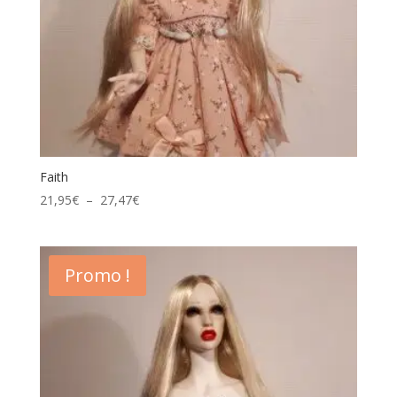
Faith
Plage
21,95
€
–
27,47
€
de
prix :
21,95€
Promo !
à
27,47€