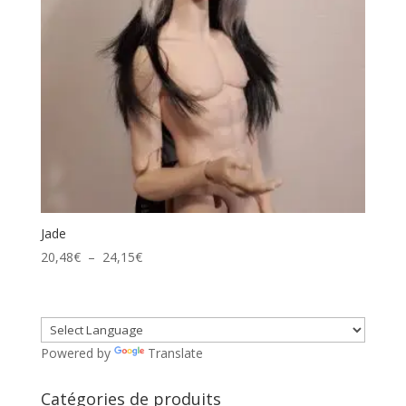
Jade
Plage
20,48
€
–
24,15
€
de
prix :
20,48€
à
Powered by
Translate
24,15€
Catégories de produits