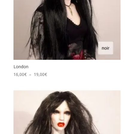
London
Plage
16,00
€
–
19,00
€
de
prix :
16,00€
à
19,00€