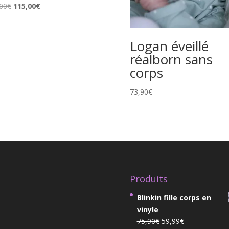
Le
Le
00
€
115,00
€
prix
prix
initial
actuel
était :
est :
Logan éveillé
139,00€.
115,00€.
réalborn sans
corps
73,90
€
Produits
Blinkin fille corps en
vinyle
Le
Le
75,90
€
59,99
€