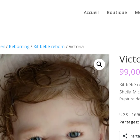
Accueil
Boutique
M
eil
/
Reborning
/
Kit bébé reborn
/ Victoria
Vict
99,0
Kit bébé r
Sheila Mic
Rupture de
UGS :
169
Partagez:
Parta