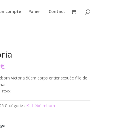
on compte
Panier
Contact
oria
0
€
eborn Victoria 58cm corps entier sexuée fille de
hael
 stock
06
Catégorie :
Kit bébé reborn
ger