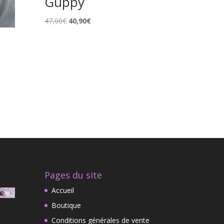
Guppy
Le
Le
47,00
€
40,90
€
prix
prix
initial
actuel
était :
est :
47,00€.
40,90€.
Pages du site
Accueil
Boutique
Conditions générales de vente