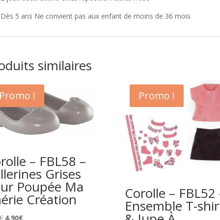
Dès 5 ans Ne convient pas aux enfant de moins de 36 mois
oduits similaires
Promo !
Promo !
rolle – FBL58 –
llerines Grises
ur Poupée Ma
Corolle – FBL52 
érie Création
Ensemble T-shir
& Jupe À
Le
Le
€
4,90
€