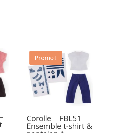
Promo !
–
Corolle – FBL51 –
t
Ensemble t-shirt &