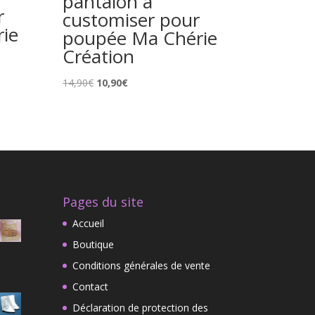
pantalon à
r
customiser pour
ie
poupée Ma Chérie
Création
Le
Le
14,90
€
10,90
€
prix
prix
initial
actuel
était :
est :
14,90€.
10,90€.
Pages du site
Accueil
Boutique
Conditions générales de vente
Contact
Déclaration de protection des