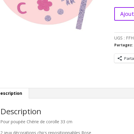
quantité
Ajout
de
Corolle
-
UGS :
FFH
2
jeux
Partagez:
décoratio
Parta
chics
reposition
Rose
pour
poupée
Chérie
escription
de
corolle
Description
33
cm
Pour poupée Chérie de corolle 33 cm
2 jeux décorations chics repositionnables Rose