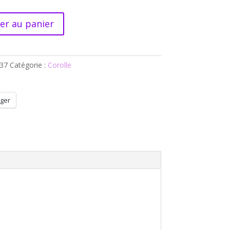
er au panier
37
Catégorie :
Corolle
ns
ger
nables