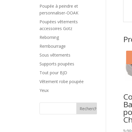
Poupée à peindre et
personnaliser-OOAK
Poupées vêtements
accessoires Gotz
Pr
Reborning
Rembourrage
Sous vêtements
Supports poupées
Tout pour BJD
Vêtement robe poupée
Yeux
Co
Ba
po
Ch
5,90