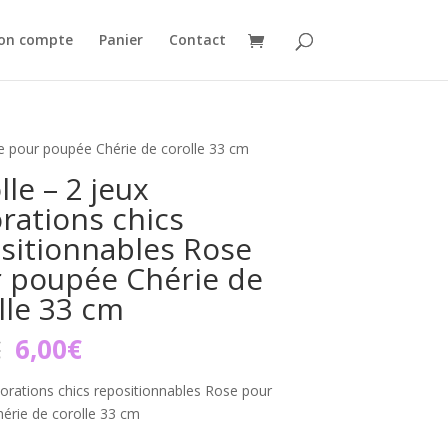
on compte
Panier
Contact
se pour poupée Chérie de corolle 33 cm
lle – 2 jeux
rations chics
sitionnables Rose
 poupée Chérie de
lle 33 cm
Le
Le
€
6,00
€
prix
prix
initial
actuel
orations chics repositionnables Rose pour
était :
est :
érie de corolle 33 cm
7,90€.
6,00€.