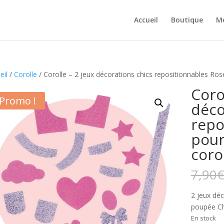
Accueil
Boutique
M
eil
/
Corolle
/ Corolle – 2 jeux décorations chics repositionnables Ro
Coro
Promo !
déco
repo
pour
coro
7,90
2 jeux déc
poupée Ch
En stock