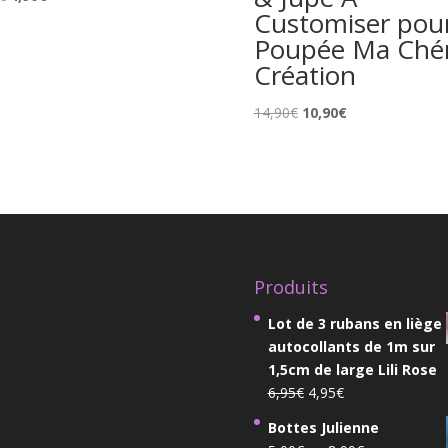
Customiser pou
prix
prix
Poupée Ma Chér
initial
actuel
était :
est :
Création
5,90€.
4,90€.
Le
Le
14,90
€
10,90
€
prix
prix
initial
actuel
était :
est :
14,90€.
10,90€.
Produits
Lot de 3 rubans en liège
autocollants de 1m sur
1,5cm de large Lili Rose
Le
Le
6,95
€
4,95
€
prix
prix
Bottes Julienne
initial
actuel