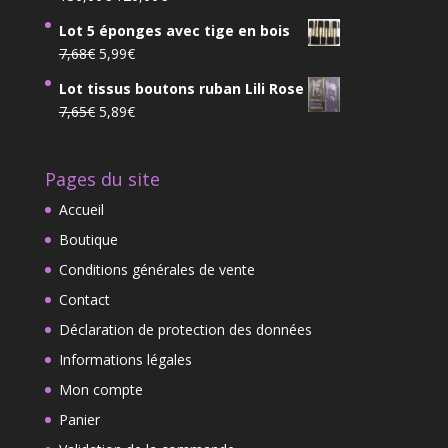
4,85€
prix
prix
à
Lot 5 éponges avec tige en bois
initial
actuel
6,85€
Le
Le
7,68
€
5,99
€
était :
est :
prix
prix
136,00€.
120,00€.
Lot tissus boutons ruban Lili Rose
initial
actuel
Le
Le
7,65
€
5,89
€
était :
est :
prix
prix
7,68€.
5,99€.
initial
actuel
Pages du site
était :
est :
7,65€.
5,89€.
Accueil
Boutique
Conditions générales de vente
Contact
Déclaration de protection des données
Informations légales
Mon compte
Panier