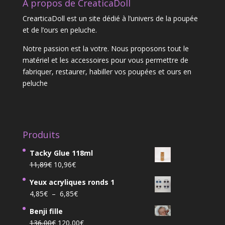
A propos de CreaticaDoll
CrearticaDoll est un site dédié à l’univers de la poupée
et de l’ours en peluche.
Notre passion est la votre. Nous proposons tout le
matériel et les accessoires pour vous permettre de
fabriquer, restaurer, habiller vos poupées et ours en
peluche
Produits
Tacky Glue 118ml
Le
Le
11,89
€
10,96
€
prix
prix
Yeux acryliques ronds 1
initial
actuel
Plage
4,85
€
–
6,85
€
était :
est :
de
11,89€.
10,96€.
Benji fille
prix :
Le
Le
136,00
€
120,00
€