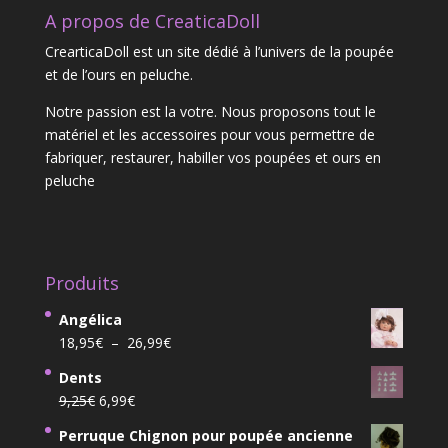
A propos de CreaticaDoll
CrearticaDoll est un site dédié à l’univers de la poupée
et de l’ours en peluche.
Notre passion est la votre. Nous proposons tout le
matériel et les accessoires pour vous permettre de
fabriquer, restaurer, habiller vos poupées et ours en
peluche
Produits
Angélica
Plage
18,95
€
–
26,99
€
de
Dents
prix :
Le
Le
9,25
€
6,99
€
18,95€
prix
prix
à
Perruque Chignon pour poupée ancienne
initial
actuel