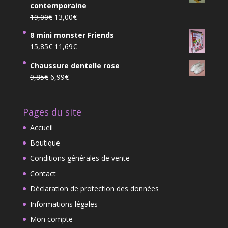
26,99€
contemporaine
était :
est :
Le
Le
19,00
€
13,00
€
9,25€.
6,99€.
prix
prix
8 mini monster Friends
initial
actuel
Le
Le
15,85
€
11,69
€
était :
est :
prix
prix
19,00€.
13,00€.
Chaussure dentelle rose
initial
actuel
Le
Le
9,85
€
6,99
€
était :
est :
prix
prix
15,85€.
11,69€.
initial
actuel
Pages du site
était :
est :
9,85€.
6,99€.
Accueil
Boutique
Conditions générales de vente
Contact
Déclaration de protection des données
Informations légales
Mon compte