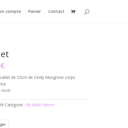
on compte
Panier
Contact
let
0
€
Scarlet de 53cm de Cindy Musgrove corps
clus
 stock
99
Catégorie :
Kit bébé reborn
ger