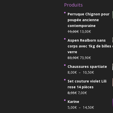
Produits
Perruque Chignon pour
poupée ancienne
contemporaine
Le
Le
19,00
€
13,00
€
prix
prix
Aspen Realborn sans
initial
actuel
corps avec 1kg de billes
était :
est :
verre
19,00€.
13,00€.
Le
Le
83,90
€
73,90
€
prix
prix
Chaussures spartiate
initial
actuel
Plage
8,00
€
–
10,50
€
était :
est :
de
83,90€.
73,90€.
Set couture violet Lili
prix :
rose 14 pièces
8,00€
Le
Le
8,95
€
7,00
€
à
prix
prix
10,50€
Karine
initial
actuel
Plage
5,00
€
–
14,50
€
était :
est :
de