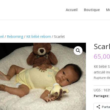
Accueil
Boutique
M
eil
/
Reborning
/
Kit bébé reborn
/ Scarlet
Scar
65,0
Kit bébé 
articulé in
Rupture de
UGS :
163
Partagez:
Parta