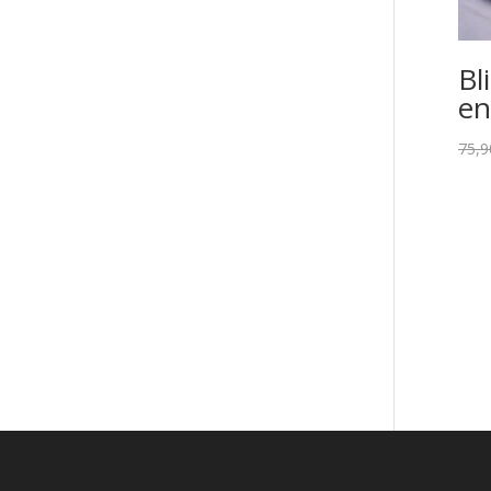
Bl
en
75,9