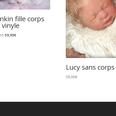
inkin fille corps
 vinyle
Le
Le
0
€
59,99
€
prix
prix
initial
actuel
était :
est :
75,90€.
59,99€.
Lucy sans corps
59,00
€