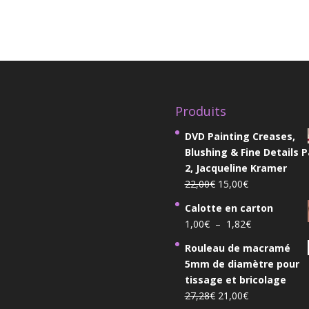
Produits
DVD Painting Creases,
Blushing & Fine Details P
2, Jacqueline Kramer
Le
Le
22,00
€
15,00
€
prix
prix
Calotte en carton
initial
actuel
Plage
1,00
€
–
1,82
€
était :
est :
de
22,00€.
15,00€.
Rouleau de macramé
prix :
5mm de diamètre pour
1,00€
tissage et bricolage
à
Le
Le
27,28
€
21,00
€
1,82€