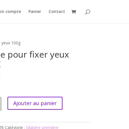
on compte
Panier
Contact
er yeux 100g
re pour fixer yeux
g
€
Ajouter au panier
76
Catégorie :
Matière première