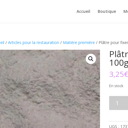
Accueil
Boutique
M
eil
/
Articles pour la restauration
/
Matière première
/ Plâtre pour fix
Plât
100
3,25
En stock
quantité
de
Plâtre
pour
fixer
UGS :
173