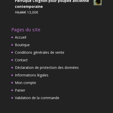
à
Perruque Chignon pour poupée ancienne
initial
actuel
6,99€
contemporaine
était :
est :
Le
Le
19,00
€
13,00
€
75,90€.
65,99€.
prix
prix
initial
actuel
Pages du site
était :
est :
19,00€.
13,00€.
Accueil
Boutique
Conditions générales de vente
Contact
Déclaration de protection des données
Informations légales
Mon compte
Panier
Validation de la commande