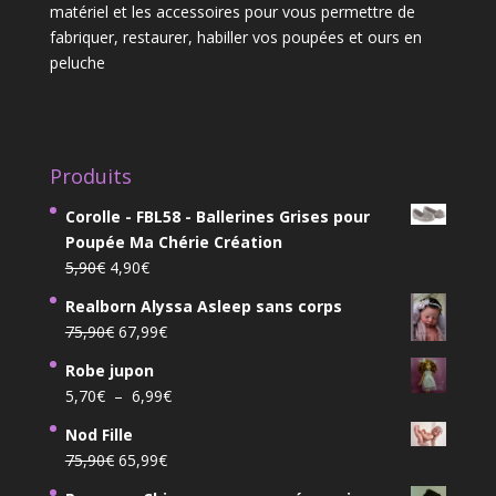
matériel et les accessoires pour vous permettre de
fabriquer, restaurer, habiller vos poupées et ours en
peluche
Produits
Corolle - FBL58 - Ballerines Grises pour
Poupée Ma Chérie Création
Le
Le
5,90
€
4,90
€
prix
prix
Realborn Alyssa Asleep sans corps
initial
actuel
Le
Le
75,90
€
67,99
€
était :
est :
prix
prix
5,90€.
4,90€.
Robe jupon
initial
actuel
Plage
5,70
€
–
6,99
€
était :
est :
de
75,90€.
67,99€.
Nod Fille
prix :
Le
Le
75,90
€
65,99
€
5,70€
prix
prix