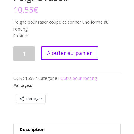
10,55
€
Peigne pour raser coupé et donner une forme au
rooting
En stock
quantité
Ajouter au panier
de
Peigne
rasoir
UGS :
16507
Catégorie :
Outils pour rooting
Partagez:
Partager
Description