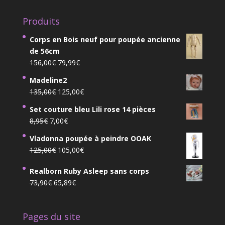
Produits
Corps en Bois neuf pour poupée ancienne
de 56cm
Le
Le
156,00
€
79,99
€
prix
prix
Madeline2
initial
actuel
Le
Le
135,00
€
125,00
€
était :
est :
prix
prix
156,00€.
79,99€.
Set couture bleu Lili rose 14 pièces
initial
actuel
Le
Le
8,95
€
7,00
€
était :
est :
prix
prix
135,00€.
125,00€.
Vladonna poupée à peindre OOAK
initial
actuel
Le
Le
125,00
€
105,00
€
était :
est :
prix
prix
8,95€.
7,00€.
Realborn Ruby Asleep sans corps
initial
actuel
Le
Le
73,90
€
65,89
€
était :
est :
prix
prix
125,00€.
105,00€.
initial
actuel
Pages du site
était :
est :