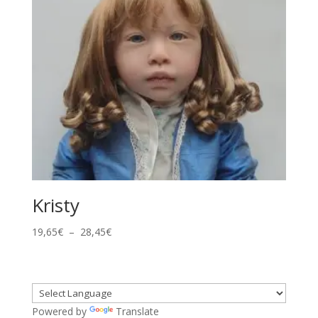
Kristy
Plage
19,65
€
–
28,45
€
de
prix :
19,65€
à
Powered by
Translate
28,45€