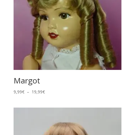
Margot
Plage
9,99
€
–
19,99
€
de
prix :
9,99€
à
19,99€