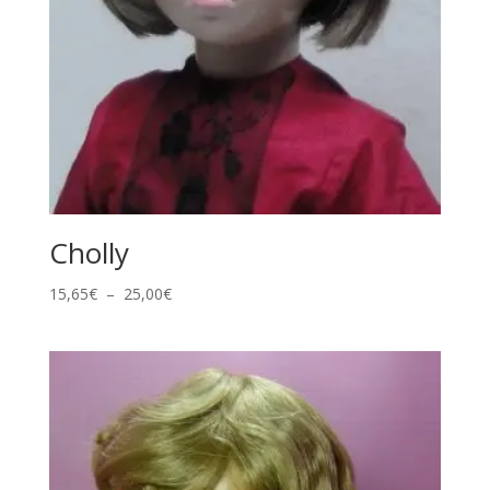
Cholly
Plage
15,65
€
–
25,00
€
de
prix :
15,65€
à
25,00€