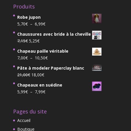
Produits
Robe jupon
Plage
5,70
€
–
6,99
€
de
Chaussures avec bride à la cheville
prix :
Le
Le
7,15
€
5,25
€
5,70€
prix
prix
à
Chapeau paille véritable
initial
actuel
6,99€
Plage
7,00
€
–
10,50
€
était :
est :
de
7,15€.
5,25€.
Pâte à modeler Paperclay blanc
prix :
Le
Le
21,00
€
18,00
€
7,00€
prix
prix
à
Chapeaux en suédine
initial
actuel
10,50€
Plage
5,99
€
–
7,99
€
était :
est :
de
21,00€.
18,00€.
prix :
Pages du site
5,99€
à
Accueil
7,99€
Boutique