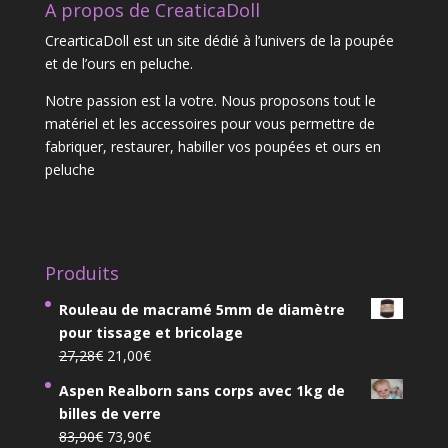
A propos de CreaticaDoll
CrearticaDoll est un site dédié à l’univers de la poupée
et de l’ours en peluche.
Notre passion est la votre. Nous proposons tout le
matériel et les accessoires pour vous permettre de
fabriquer, restaurer, habiller vos poupées et ours en
peluche
Produits
Rouleau de macramé 5mm de diamètre
pour tissage et bricolage
Le
Le
27,28
€
21,00
€
prix
prix
Aspen Realborn sans corps avec 1kg de
initial
actuel
billes de verre
était :
est :
Le
Le
83,90
€
73,90
€
27,28€.
21,00€.