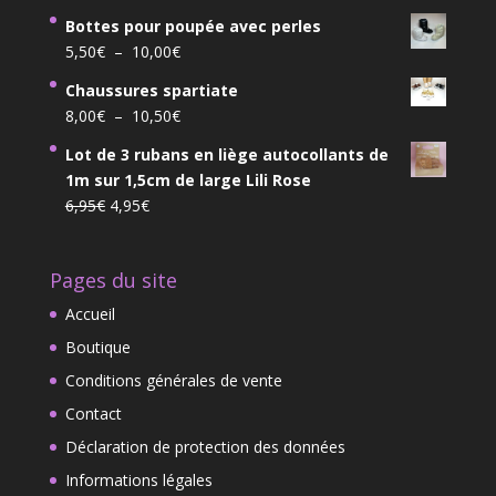
prix
prix
Bottes pour poupée avec perles
initial
actuel
Plage
5,50
€
–
10,00
€
était :
est :
de
83,90€.
73,90€.
Chaussures spartiate
prix :
Plage
8,00
€
–
10,50
€
5,50€
de
à
Lot de 3 rubans en liège autocollants de
prix :
10,00€
1m sur 1,5cm de large Lili Rose
8,00€
Le
Le
6,95
€
4,95
€
à
prix
prix
10,50€
initial
actuel
Pages du site
était :
est :
6,95€.
4,95€.
Accueil
Boutique
Conditions générales de vente
Contact
Déclaration de protection des données
Informations légales