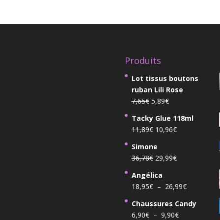
Produits
Lot tissus boutons
ruban Lili Rose
Le
Le
7,65
€
5,89
€
prix
prix
Tacky Glue 118ml
initial
actuel
Le
Le
11,89
€
10,96
€
était :
est :
prix
prix
7,65€.
5,89€.
Simone
initial
actuel
Le
Le
36,78
€
29,99
€
était :
est :
prix
prix
11,89€.
10,96€.
Angélica
initial
actuel
Plage
18,95
€
–
26,99
€
était :
est :
de
36,78€.
29,99€.
Chaussures Candy
prix :
Plage
6,90
€
–
9,90
€
18,95€