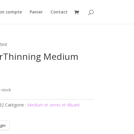
on compte
Panier
Contact
 5ml
rThinning Medium
€
 stock
82
Catégorie :
Medium et vernis et diluant
ger