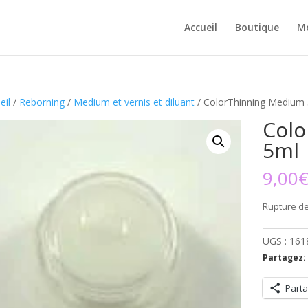
Accueil
Boutique
M
eil
/
Reborning
/
Medium et vernis et diluant
/ ColorThinning Medium
Colo
5ml
9,00
Rupture de
UGS :
161
Partagez:
Parta