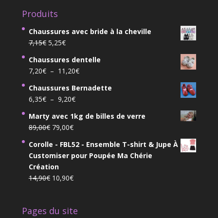
Produits
Chaussures avec bride à la cheville
Le
Le
7,15
€
5,25
€
prix
prix
Chaussures dentelle
initial
actuel
Plage
7,20
€
–
11,20
€
était :
est :
de
7,15€.
5,25€.
Chaussures Bernadette
prix :
Plage
6,35
€
–
9,20
€
7,20€
de
à
Marty avec 1kg de billes de verre
prix :
11,20€
Le
Le
89,00
€
79,00
€
6,35€
prix
prix
à
Corolle - FBL52 - Ensemble T-shirt & Jupe À
initial
actuel
9,20€
Customiser pour Poupée Ma Chérie
était :
est :
Création
89,00€.
79,00€.
Le
Le
14,90
€
10,90
€
prix
prix
initial
actuel
Pages du site
était :
est :