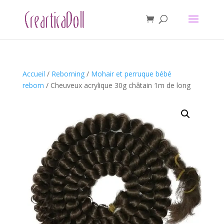
Accueil
/
Reborning
/
Mohair et perruque bébé
reborn
/ Cheuveux acrylique 30g châtain 1m de long