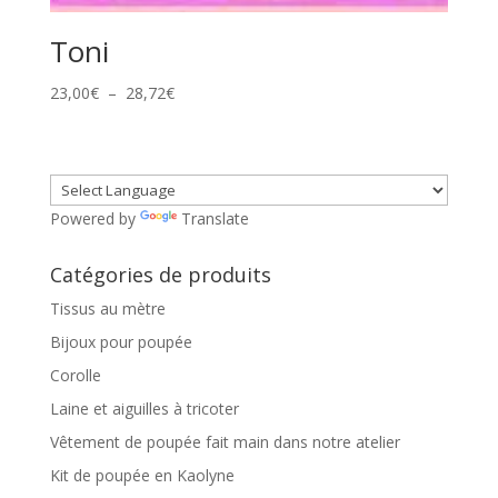
Toni
Plage
23,00
€
–
28,72
€
de
prix :
23,00€
à
Powered by
Translate
28,72€
Catégories de produits
Tissus au mètre
Bijoux pour poupée
Corolle
Laine et aiguilles à tricoter
Vêtement de poupée fait main dans notre atelier
Kit de poupée en Kaolyne