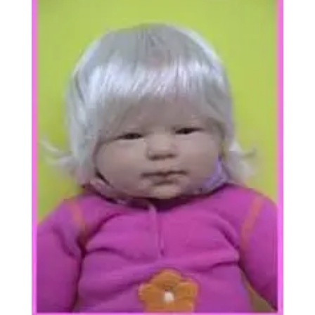
à
22,65€