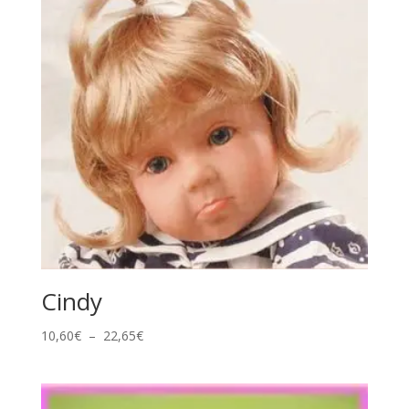
Cindy
Plage
10,60
€
–
22,65
€
de
prix :
10,60€