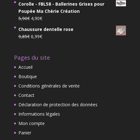
29,90€.
24,00€.
Corolle - FBL58 - Ballerines Grises pour
initial
actuel
Poupée Ma Chérie Création
était :
est :
Le
Le
5,90
€
4,90
€
59,00€.
46,00€.
prix
prix
Chaussure dentelle rose
initial
actuel
Le
Le
9,85
€
6,99
€
était :
est :
prix
prix
5,90€.
4,90€.
initial
actuel
Pages du site
était :
est :
9,85€.
6,99€.
Accueil
Boutique
Conditions générales de vente
Contact
Déclaration de protection des données
Informations légales
Mon compte
Panier