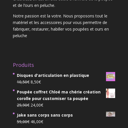
et de l’ours en peluche.
Notre passion est la votre. Nous proposons tout le
matériel et les accessoires pour vous permettre de
fabriquer, restaurer, habiller vos poupées et ours en
peluche
Produits
Disques d'articulation en plastique
Le
Le
10,50
€
8,50
€
prix
prix
Poupée coffret Chloé ma chérie création
initial
actuel
corolle pour customiser ta poupée
était :
est :
Le
Le
29,90
€
24,00
€
10,50€.
8,50€.
prix
prix
Jake sans corps sans corps
initial
actuel
Le
Le
59,00
€
46,00
€
était :
est :
prix
prix