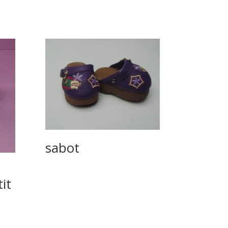
sabot
it