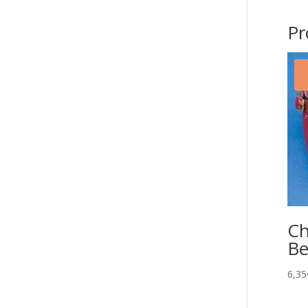
Pr
Ch
Be
6,35