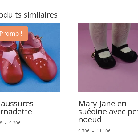
oduits similaires
Promo !
aussures
Mary Jane en
rnadette
suédine avec pet
noeud
Plage
€
–
9,20
€
de
Plage
9,70
€
–
11,10
€
prix :
de