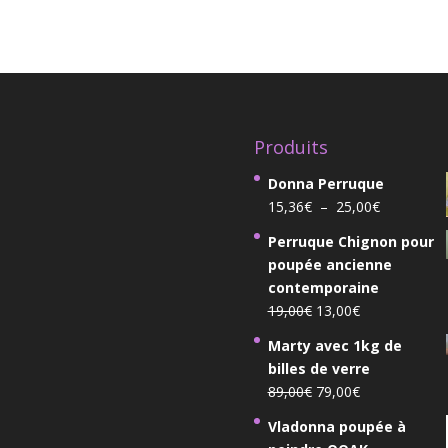
6,35€
prix :
à
9,70€
9,20€
à
11,10€
Produits
Donna Perruque
Plage
15,36
€
–
25,00
€
de
Perruque Chignon pour
prix :
poupée ancienne
15,36€
contemporaine
à
Le
Le
19,00
€
13,00
€
25,00€
prix
prix
Marty avec 1kg de
initial
actuel
billes de verre
était :
est :
Le
Le
89,00
€
79,00
€
19,00€.
13,00€.
prix
prix
Vladonna poupée à
initial
actuel