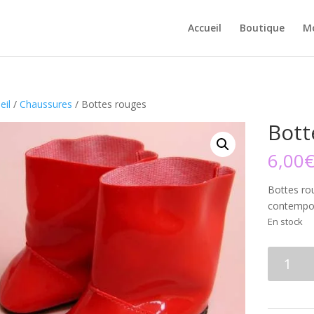
Accueil
Boutique
M
eil
/
Chaussures
/ Bottes rouges
Bott
6,00
Bottes ro
contempo
En stock
quantité
de
Bottes
rouges