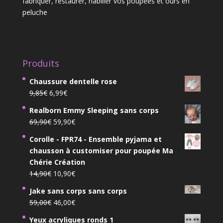
fabriquer, restaurer, habiller vos poupées et ours en
peluche
Produits
Chaussure dentelle rose
Le
Le
9,85
€
6,99
€
prix
prix
Realborn Emmy Sleeping sans corps
initial
actuel
Le
Le
69,90
€
59,90
€
était :
est :
prix
prix
9,85€.
6,99€.
Corolle - FPR74 - Ensemble pyjama et
initial
actuel
chausson à customiser pour poupée Ma
était :
est :
Chérie Création
69,90€.
59,90€.
Le
Le
14,90
€
10,90
€
prix
prix
Jake sans corps sans corps
initial
actuel
Le
Le
59,00
€
46,00
€
était :
est :
prix
prix
14,90€.
10,90€.
Yeux acryliques ronds 1