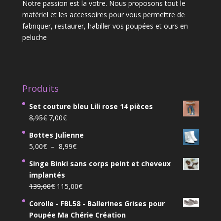
Notre passion est la votre. Nous proposons tout le
matériel et les accessoires pour vous permettre de
fabriquer, restaurer, habiller vos poupées et ours en
peluche
Produits
Set couture bleu Lili rose 14 pièces
Le
Le
8,95
€
7,00
€
prix
prix
Bottes Julienne
initial
actuel
Plage
5,00
€
–
8,99
€
était :
est :
de
8,95€.
7,00€.
Singe Binki sans corps peint et cheveux
prix :
implantés
5,00€
Le
Le
139,00
€
115,00
€
à
prix
prix
8,99€
Corolle - FBL58 - Ballerines Grises pour
initial
actuel
Poupée Ma Chérie Création
était :
est :