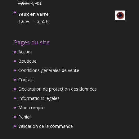
Le
Le
5,90
€
4,90
€
139,00€.
115,00€.
prix
prix
Yeux en verre
initial
actuel
Plage
1,65
€
–
3,55
€
était :
est :
de
5,90€.
4,90€.
prix :
Pages du site
1,65€
à
Accueil
3,55€
Boutique
Conditions générales de vente
Contact
Déclaration de protection des données
Informations légales
Mon compte
Panier
Validation de la commande