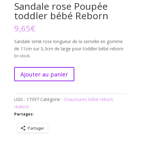
Sandale rose Poupée
toddler bébé Reborn
9,65
€
Sandale simili rose longueur de la semelle en gomme
de 11cm sur 5,3cm de large pour toddler bébé reborn
En stock
quantité
Ajouter au panier
de
Sandale
rose
UGS :
17397
Catégorie :
Chaussures bébé reborn
Poupée
réaliste
toddler
bébé
Partagez:
Reborn
Partager