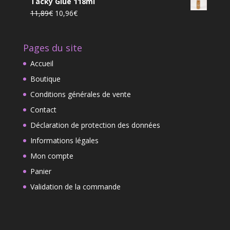
7,55€.
5,65€.
Tacky Glue 118ml
prix :
Le
Le
11,89
€
10,96
€
5,99€
prix
prix
à
initial
actuel
7,99€
Pages du site
était :
est :
11,89€.
10,96€.
Accueil
Boutique
Conditions générales de vente
Contact
Déclaration de protection des données
Informations légales
Mon compte
Panier
Validation de la commande