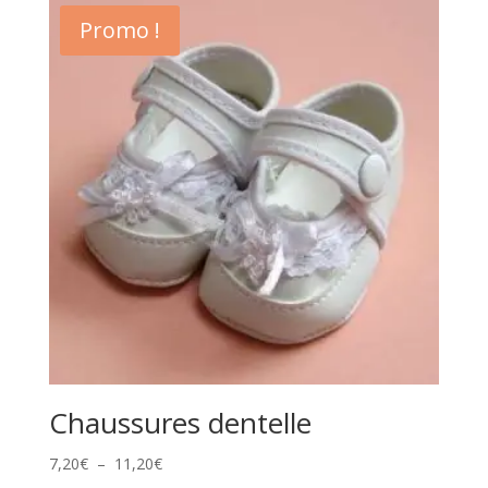
8,60€
Promo !
à
10,90€
Chaussures dentelle
Plage
7,20
€
–
11,20
€
de