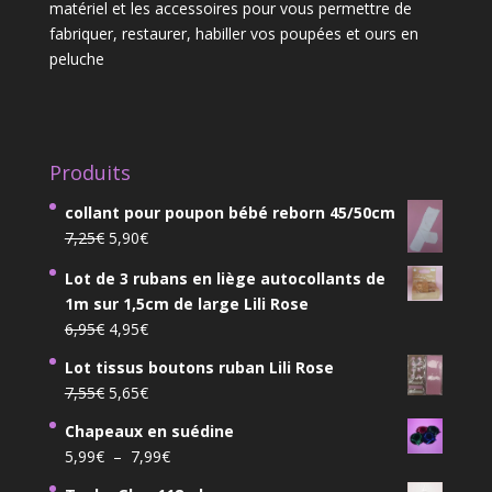
matériel et les accessoires pour vous permettre de
fabriquer, restaurer, habiller vos poupées et ours en
peluche
Produits
collant pour poupon bébé reborn 45/50cm
Le
Le
7,25
€
5,90
€
prix
prix
Lot de 3 rubans en liège autocollants de
initial
actuel
1m sur 1,5cm de large Lili Rose
était :
est :
Le
Le
6,95
€
4,95
€
7,25€.
5,90€.
prix
prix
Lot tissus boutons ruban Lili Rose
initial
actuel
Le
Le
7,55
€
5,65
€
était :
est :
prix
prix
6,95€.
4,95€.
Chapeaux en suédine
initial
actuel
Plage
5,99
€
–
7,99
€
était :
est :
de