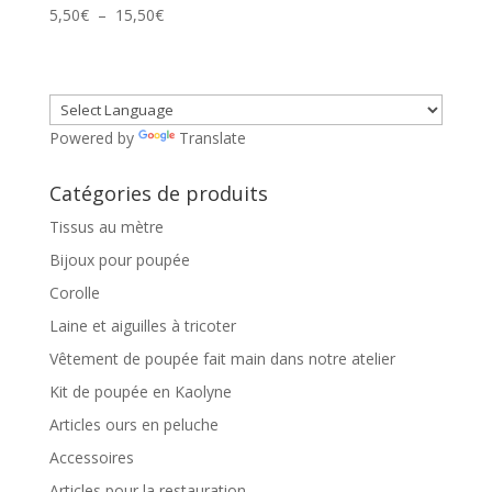
Plage
5,50
€
–
15,50
€
de
prix :
5,50€
à
Powered by
Translate
15,50€
Catégories de produits
Tissus au mètre
Bijoux pour poupée
Corolle
Laine et aiguilles à tricoter
Vêtement de poupée fait main dans notre atelier
Kit de poupée en Kaolyne
Articles ours en peluche
Accessoires
Articles pour la restauration