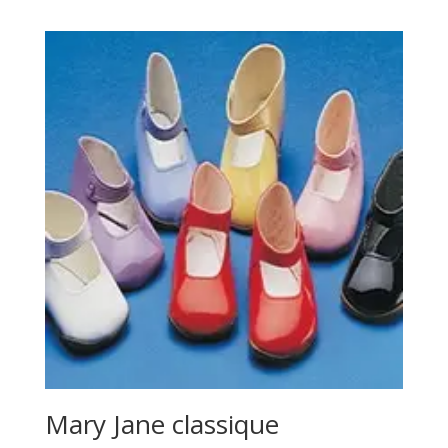
prix :
7,20€
à
11,20€
Mary Jane classique