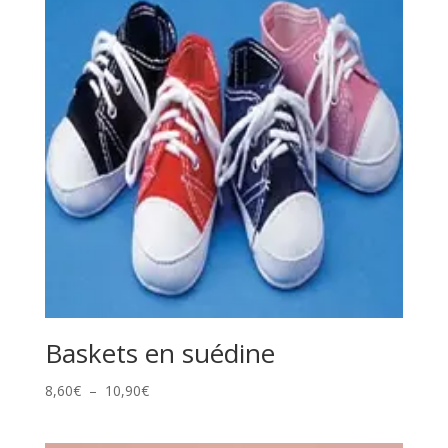
Baskets en suédine
Plage
8,60
€
–
10,90
€
de
prix :