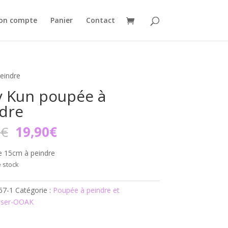
on compte
Panier
Contact
eindre
 Kun poupée à
dre
Le
Le
0
€
19,90
€
prix
prix
initial
actuel
 15cm à peindre
était :
est :
 stock
45,00€.
19,90€.
67-1
Catégorie :
Poupée à peindre et
iser-OOAK