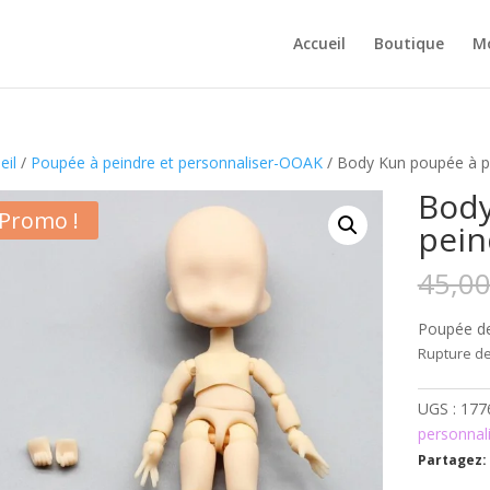
Accueil
Boutique
M
eil
/
Poupée à peindre et personnaliser-OOAK
/ Body Kun poupée à p
Body
Promo !
pein
45,0
Poupée de
Rupture de
UGS :
177
personnal
Partagez: