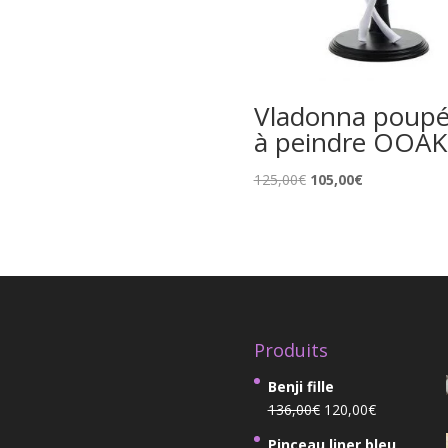
Vladonna poup
à peindre OOAK
Le
Le
125,00
€
105,00
€
prix
prix
initial
actuel
était :
est :
125,00€.
105,00€.
Produits
Benji fille
Le
Le
136,00
€
120,00
€
prix
prix
Pinceau liner bleu