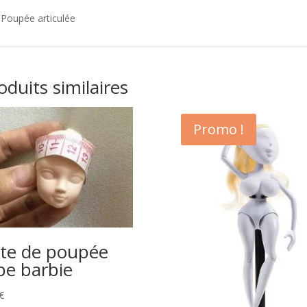
Poupée articulée
oduits similaires
Promo !
te de poupée
pe barbie
€