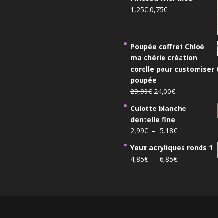
initial
actuel
Le
Le
1,25
€
0,75
€
était :
est :
prix
prix
136,00€.
120,00€.
initial
actuel
était :
est :
Poupée coffret Chloé
1,25€.
0,75€.
ma chérie création
corolle pour customiser 
poupée
Le
Le
29,90
€
24,00
€
prix
prix
Culotte blanche
initial
actuel
dentelle fine
était :
est :
Plage
2,99
€
–
5,18
€
29,90€.
24,00€.
de
Yeux acryliques ronds 1
prix :
Plage
4,85
€
–
6,85
€
2,99€
de
à
prix :
5,18€
4,85€
à
6,85€