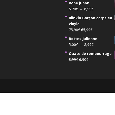
Robe jupon
initial
actuel
Plage
5,70
€
–
6,99
€
était :
est :
de
59,00€.
44,00€.
Blinkin Garçon corps en
prix :
vinyle
5,70€
Le
Le
75,90
€
65,99
€
à
prix
prix
6,99€
Bottes Julienne
initial
actuel
Plage
5,00
€
–
8,99
€
était :
est :
de
75,90€.
65,99€.
Ouate de rembourrage
prix :
Le
Le
8,99
€
6,90
€
5,00€
prix
prix
à
initial
actuel
8,99€
était :
est :
8,99€.
6,90€.