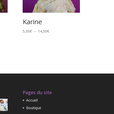
Karine
Plage
5,00
€
–
14,50
€
de
prix :
5,00€
à
14,50€
Pages du site
Accueil
Boutique