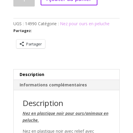
de
Nez
en
plastique
UGS :
14990
Catégorie :
Nez pour ours en peluche
pour
Partagez:
ours/animaux
en
Partager
peluche
Description
Informations complémentaires
Description
Nez en plastique noir pour ours/animaux en
peluche.
Nez en plastique noir avec relief avec