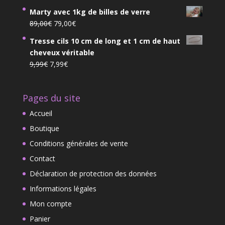
prix
prix
Marty avec 1kg de billes de verre
initial
actuel
Le
Le
89,00
€
79,00
€
était :
est :
prix
prix
81,00€.
72,90€.
Tresse cils 10 cm de long et 1 cm de haut
initial
actuel
cheveux véritable
était :
est :
Le
Le
9,99
€
7,99
€
89,00€.
79,00€.
prix
prix
initial
actuel
Pages du site
était :
est :
9,99€.
7,99€.
Accueil
Boutique
Conditions générales de vente
Contact
Déclaration de protection des données
Informations légales
Mon compte
Panier