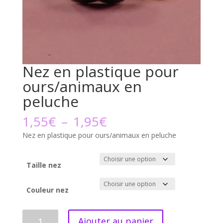
Nez en plastique pour
ours/animaux en
peluche
Plage
1,55
€
–
1,95
€
de
Nez en plastique pour ours/animaux en peluche
prix :
1,55€
à
Taille nez
1,95€
Couleur nez
quantité
Ajouter au panier