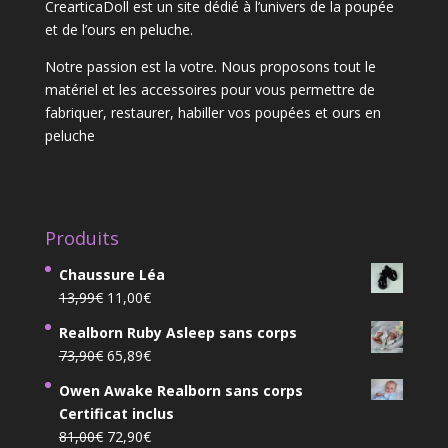
CrearticaDoll est un site dédié à l’univers de la poupée
et de l’ours en peluche.
Notre passion est la votre. Nous proposons tout le
matériel et les accessoires pour vous permettre de
fabriquer, restaurer, habiller vos poupées et ours en
peluche
Produits
Chaussure Léa
Le
Le
13,99
€
11,00
€
prix
prix
Realborn Ruby Asleep sans corps
initial
actuel
Le
Le
73,90
€
65,89
€
était :
est :
prix
prix
13,99€.
11,00€.
Owen Awake Realborn sans corps
initial
actuel
Certificat inclus
était :
est :
Le
Le
81,00
€
72,90
€
73,90€.
65,89€.