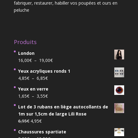
fabriquer, restaurer, habiller vos poupées et ours en
peluche
Produits
London
Plage
16,00
€
–
19,00
€
de
Yeux acryliques ronds 1
prix :
Plage
4,85
€
–
6,85
€
16,00€
de
à
Yeux en verre
prix :
19,00€
Plage
1,65
€
–
3,55
€
4,85€
de
à
Lot de 3 rubans en liège autocollants de
prix :
6,85€
1m sur 1,5cm de large Lili Rose
1,65€
Le
Le
6,95
€
4,95
€
à
prix
prix
3,55€
Chaussures spartiate
initial
actuel