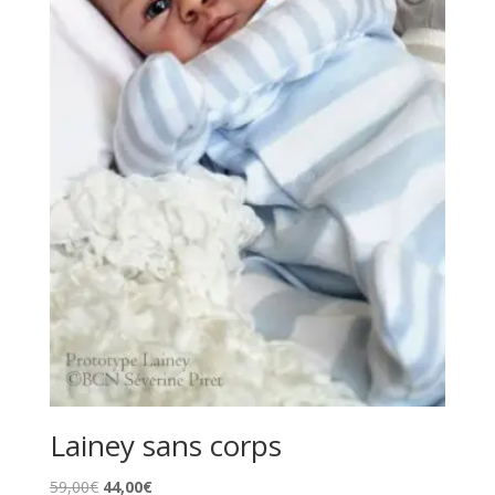
Lainey sans corps
Le
Le
59,00
€
44,00
€