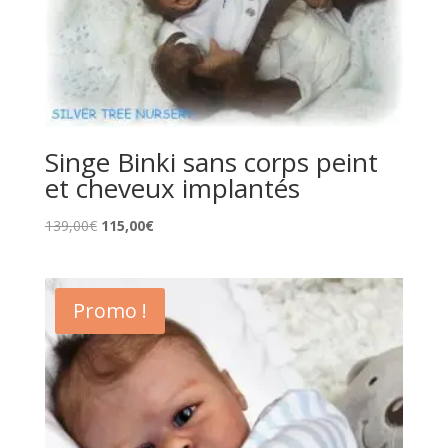
Singe Binki sans corps peint
et cheveux implantés
Le
Le
139,00
€
115,00
€
prix
prix
initial
actuel
était :
est :
Promo !
139,00€.
115,00€.