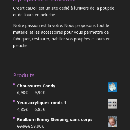
CrearticaDoll est un site dédié à l’univers de la poupée
et de l’ours en peluche.
Notre passion est la votre. Nous proposons tout le
matériel et les accessoires pour vous permettre de
fabriquer, restaurer, habiller vos poupées et ours en
peluche
Produits
Chaussures Candy
Plage
6,90
€
–
9,90
€
de
Yeux acryliques ronds 1
prix :
Plage
4,85
€
–
6,85
€
6,90€
de
à
Realborn Emmy Sleeping sans corps
prix :
9,90€
Le
Le
69,90
€
59,90
€
4,85€