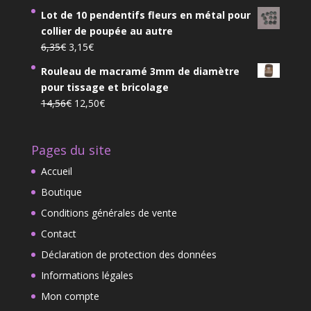
prix
prix
à
Lot de 10 pendentifs fleurs en métal pour
initial
actuel
6,85€
collier de poupée au autre
était :
est :
Le
Le
6,35
€
3,15
€
69,90€.
59,90€.
prix
prix
Rouleau de macramé 3mm de diamètre
initial
actuel
pour tissage et bricolage
était :
est :
Le
Le
14,56
€
12,50
€
6,35€.
3,15€.
prix
prix
initial
actuel
Pages du site
était :
est :
14,56€.
12,50€.
Accueil
Boutique
Conditions générales de vente
Contact
Déclaration de protection des données
Informations légales
Mon compte