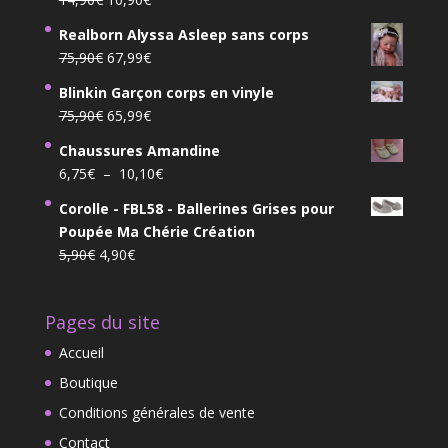
prix
prix
Realborn Alyssa Asleep sans corps
initial
actuel
Le
Le
75,90
€
67,99
€
était :
est :
prix
prix
14,90€.
10,90€.
Blinkin Garçon corps en vinyle
initial
actuel
Le
Le
75,90
€
65,99
€
était :
est :
prix
prix
75,90€.
67,99€.
Chaussures Amandine
initial
actuel
Plage
6,75
€
–
10,10
€
était :
est :
de
75,90€.
65,99€.
Corolle - FBL58 - Ballerines Grises pour
prix :
Poupée Ma Chérie Création
6,75€
Le
Le
5,90
€
4,90
€
à
prix
prix
10,10€
initial
actuel
Pages du site
était :
est :
5,90€.
4,90€.
Accueil
Boutique
Conditions générales de vente
Contact