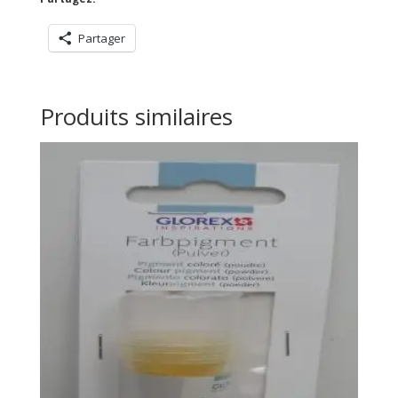
pièces
en
Partager
plastique
Produits similaires