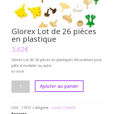
Glorex Lot de 26 pièces
en plastique
3,62
€
Glorex Lot de 26 pièces en plastiques décoratives pour
pâte à modeler ou autre
En stock
quantité
Ajouter au panier
de
Glorex
Lot
de
UGS :
17631
Catégorie :
Loisirs Créatifs
26
Partagez: