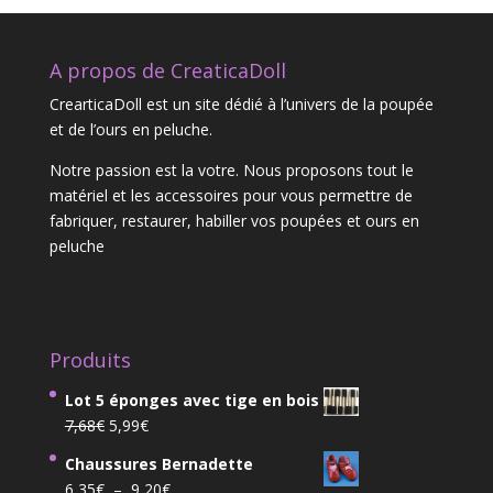
A propos de CreaticaDoll
CrearticaDoll est un site dédié à l’univers de la poupée
et de l’ours en peluche.
Notre passion est la votre. Nous proposons tout le
matériel et les accessoires pour vous permettre de
fabriquer, restaurer, habiller vos poupées et ours en
peluche
Produits
Lot 5 éponges avec tige en bois
Le
Le
7,68
€
5,99
€
prix
prix
Chaussures Bernadette
initial
actuel
Plage
6,35
€
–
9,20
€