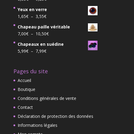
était :
est :
de
7,68€.
5,99€.
Yeux en verre
prix :
Plage
1,65
€
–
3,55
€
6,35€
de
à
Chapeau paille véritable
prix :
9,20€
Plage
7,00
€
–
10,50
€
1,65€
de
à
Chapeaux en suédine
prix :
3,55€
Plage
5,99
€
–
7,99
€
7,00€
de
à
prix :
10,50€
Pages du site
5,99€
à
Accueil
7,99€
Boutique
Conditions générales de vente
Contact
Déclaration de protection des données
Informations légales