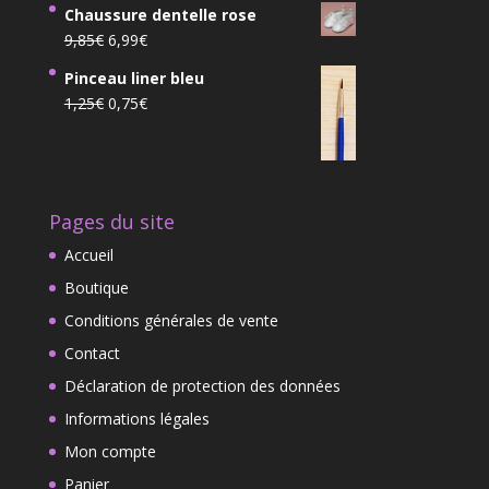
prix
prix
3,99€.
2,50€.
Chaussure dentelle rose
initial
actuel
Le
Le
9,85
€
6,99
€
était :
est :
prix
prix
36,78€.
29,99€.
Pinceau liner bleu
initial
actuel
Le
Le
1,25
€
0,75
€
était :
est :
prix
prix
9,85€.
6,99€.
initial
actuel
était :
est :
1,25€.
0,75€.
Pages du site
Accueil
Boutique
Conditions générales de vente
Contact
Déclaration de protection des données
Informations légales
Mon compte
Panier