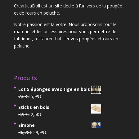
CrearticaDoll est un site dédié à l’univers de la poupée
et de l’ours en peluche.
Notre passion est la votre. Nous proposons tout le
matériel et les accessoires pour vous permettre de
fabriquer, restaurer, habiller vos poupées et ours en
peluche
Produits
Lot 5 éponges avec tige en bois
Le
Le
7,68
€
5,99
€
prix
prix
Sticks en bois
initial
actuel
Le
Le
3,99
€
2,50
€
était :
est :
prix
prix
7,68€.
5,99€.
Simone
initial
actuel
Le
Le
36,78
€
29,99
€
était :
est :