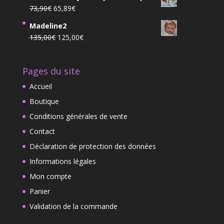
initial
actuel
Le
Le
73,90
€
65,89
€
était :
est :
prix
prix
7,15€.
5,25€.
Madeline2
initial
actuel
Le
Le
135,00
€
125,00
€
était :
est :
prix
prix
73,90€.
65,89€.
initial
actuel
Pages du site
était :
est :
135,00€.
125,00€.
Accueil
Boutique
Conditions générales de vente
Contact
Déclaration de protection des données
Informations légales
Mon compte
Panier
Validation de la commande