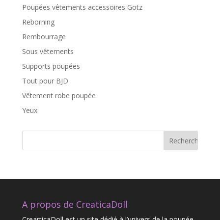
Poupées vêtements accessoires Gotz
Reborning
Rembourrage
Sous vêtements
Supports poupées
Tout pour BJD
Vêtement robe poupée
Yeux
A propos de CreaticaDoll
CrearticaDoll est un site dédié à l’univers de la poupée