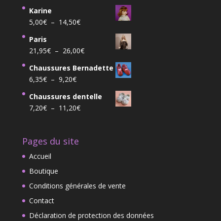
prix
prix
Karine
initial
actuel
Plage
5,00
€
–
14,50
€
était :
est :
de
36,78€.
29,99€.
Paris
prix :
Plage
21,95
€
–
26,00
€
5,00€
de
à
Chaussures Bernadette
prix :
14,50€
Plage
6,35
€
–
9,20
€
21,95€
de
à
Chaussures dentelle
prix :
26,00€
Plage
7,20
€
–
11,20
€
6,35€
de
à
prix :
9,20€
Pages du site
7,20€
à
Accueil
11,20€
Boutique
Conditions générales de vente
Contact
Déclaration de protection des données