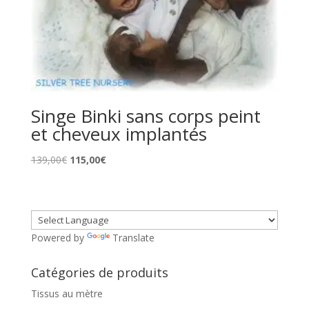
Singe Binki sans corps peint
et cheveux implantés
Le
Le
139,00
€
115,00
€
prix
prix
initial
actuel
était :
est :
139,00€.
115,00€.
Powered by
Translate
Catégories de produits
Tissus au mètre