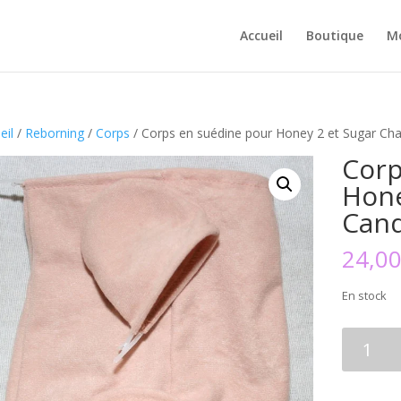
Accueil
Boutique
M
eil
/
Reborning
/
Corps
/ Corps en suédine pour Honey 2 et Sugar Ch
Corp
Hone
Can
24,0
En stock
quantité
de
Corps
en