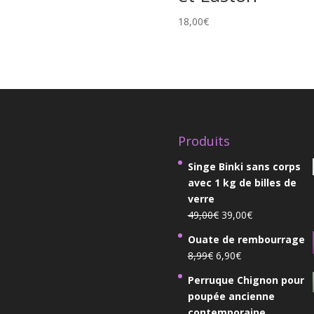
18,00
€
Produits
Singe Binki sans corps
avec 1 kg de billes de
verre
Le
Le
49,00
€
39,00
€
prix
prix
Ouate de rembourrage
initial
actuel
Le
Le
8,99
€
6,90
€
était :
est :
prix
prix
49,00€.
39,00€.
Perruque Chignon pour
initial
actuel
poupée ancienne
était :
est :
contemporaine