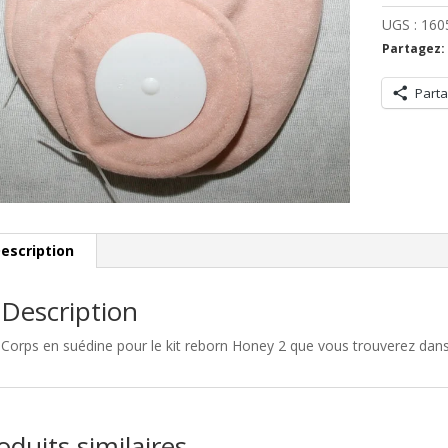
suédine
UGS :
160
pour
Partagez:
Honey
2
Parta
et
Sugar
Chanel
Candy
escription
Description
Corps en suédine pour le kit reborn Honey 2 que vous trouverez dan
oduits similaires