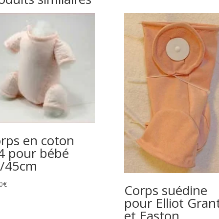
rps en coton
4 pour bébé
3/45cm
0
€
Corps suédine
pour Elliot Gran
et Easton