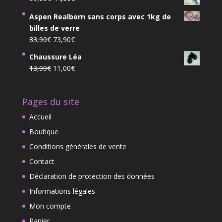
5,50€
prix
prix
à
Aspen Realborn sans corps avec 1kg de
initial
actuel
10,00€
billes de verre
était :
est :
Le
Le
83,90
€
73,90
€
59,00€.
44,00€.
prix
prix
Chaussure Léa
initial
actuel
Le
Le
13,99
€
11,00
€
était :
est :
prix
prix
83,90€.
73,90€.
initial
actuel
Pages du site
était :
est :
13,99€.
11,00€.
Accueil
Boutique
Conditions générales de vente
Contact
Déclaration de protection des données
Informations légales
Mon compte
Panier