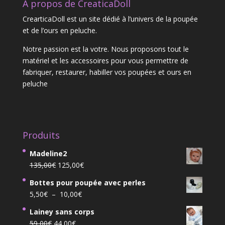
A propos de CreaticaDoll
CrearticaDoll est un site dédié à l’univers de la poupée
et de l’ours en peluche.
Notre passion est la votre. Nous proposons tout le
matériel et les accessoires pour vous permettre de
fabriquer, restaurer, habiller vos poupées et ours en
peluche
Produits
Madeline2
Le
Le
135,00
€
125,00
€
prix
prix
Bottes pour poupée avec perles
initial
actuel
Plage
5,50
€
–
10,00
€
était :
est :
de
135,00€.
125,00€.
Lainey sans corps
prix :
Le
Le
59,00
€
44,00
€