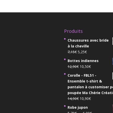
Produits
Chaussures avec bride
à la cheville
Le
Le
7,15
€
5,25
€
prix
prix
Bottes indiennes
initial
actuel
Le
Le
12,90
€
10,50
€
était :
est :
prix
prix
7,15€.
5,25€.
Corolle - FBL51 -
initial
actuel
Ensemble t-shirt &
était :
est :
pantalon à customiser p
12,90€.
10,50€.
poupée Ma Chérie Créati
Le
Le
14,90
€
10,90
€
prix
prix
Robe jupon
initial
actuel
Plage