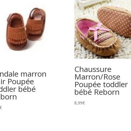
Chaussure
ndale marron
Marron/Rose
air Poupée
Poupée toddler
ddler bébé
bébé Reborn
born
8,99
€
€