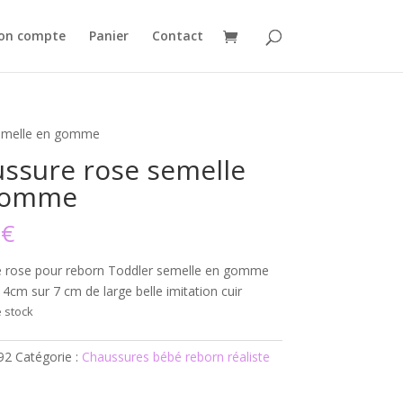
on compte
Panier
Contact
semelle en gomme
ssure rose semelle
gomme
0
€
 rose pour reborn Toddler semelle en gomme
4cm sur 7 cm de large belle imitation cuir
 stock
92
Catégorie :
Chaussures bébé reborn réaliste