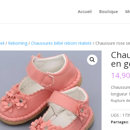
Accueil
Boutique
M
eil
/
Reborning
/
Chaussures bébé reborn réaliste
/ Chaussure rose 
Chau
en 
14,9
Chaussure
longueur 1
Rupture de
UGS :
173
Partagez: