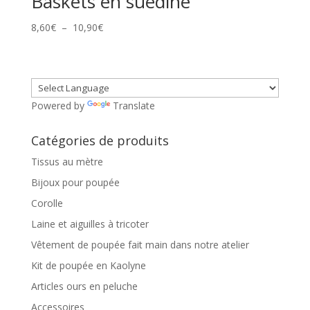
Baskets en suédine
Plage
8,60
€
–
10,90
€
de
prix :
8,60€
à
Powered by
Translate
10,90€
Catégories de produits
Tissus au mètre
Bijoux pour poupée
Corolle
Laine et aiguilles à tricoter
Vêtement de poupée fait main dans notre atelier
Kit de poupée en Kaolyne
Articles ours en peluche
Accessoires