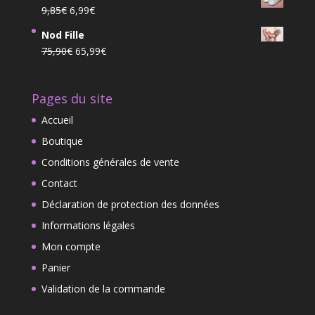
initial
actuel
Le
Le
9,85
€
6,99
€
était :
est :
prix
prix
3,99€.
2,50€.
Nod Fille
initial
actuel
Le
Le
75,90
€
65,99
€
était :
est :
prix
prix
9,85€.
6,99€.
initial
actuel
Pages du site
était :
est :
75,90€.
65,99€.
Accueil
Boutique
Conditions générales de vente
Contact
Déclaration de protection des données
Informations légales
Mon compte
Panier
Validation de la commande