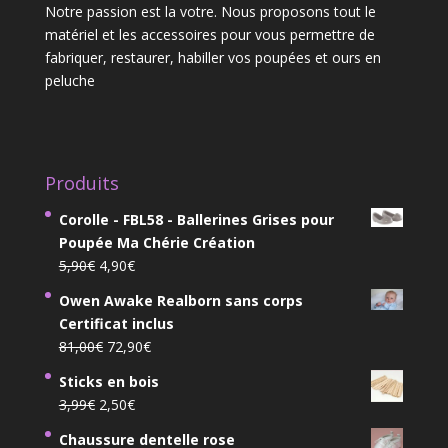
Notre passion est la votre. Nous proposons tout le
matériel et les accessoires pour vous permettre de
fabriquer, restaurer, habiller vos poupées et ours en
peluche
Produits
Corolle - FBL58 - Ballerines Grises pour
Poupée Ma Chérie Création
Le
Le
5,90
€
4,90
€
prix
prix
Owen Awake Realborn sans corps
initial
actuel
Certificat inclus
était :
est :
Le
Le
81,00
€
72,90
€
5,90€.
4,90€.
prix
prix
Sticks en bois
initial
actuel
Le
Le
3,99
€
2,50
€
était :
est :
prix
prix
81,00€.
72,90€.
Chaussure dentelle rose