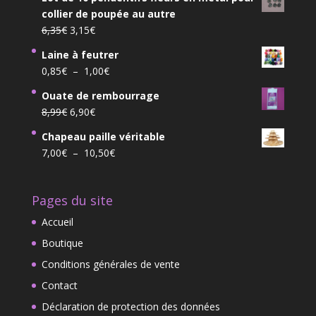
initial
actuel
collier de poupée au autre
était :
est :
Le
Le
6,35
€
3,15
€
89,00€.
79,00€.
prix
prix
Laine à feutrer
initial
actuel
Plage
0,85
€
–
1,00
€
était :
est :
de
6,35€.
3,15€.
Ouate de rembourrage
prix :
Le
Le
8,99
€
6,90
€
0,85€
prix
prix
à
Chapeau paille véritable
initial
actuel
1,00€
Plage
7,00
€
–
10,50
€
était :
est :
de
8,99€.
6,90€.
prix :
Pages du site
7,00€
à
Accueil
10,50€
Boutique
Conditions générales de vente
Contact
Déclaration de protection des données