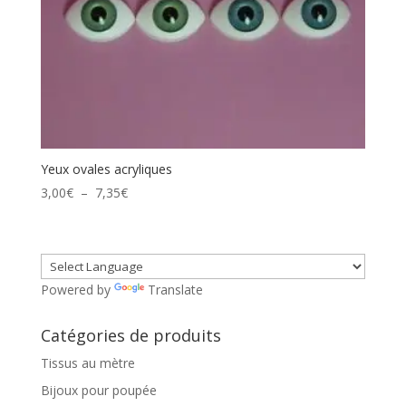
Yeux ovales acryliques
Plage
3,00
€
–
7,35
€
de
prix :
3,00€
à
Powered by
Translate
7,35€
Catégories de produits
Tissus au mètre
Bijoux pour poupée