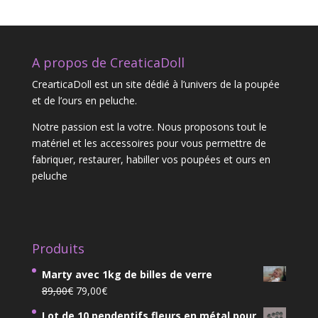
A propos de CreaticaDoll
CrearticaDoll est un site dédié à l’univers de la poupée
et de l’ours en peluche.
Notre passion est la votre. Nous proposons tout le
matériel et les accessoires pour vous permettre de
fabriquer, restaurer, habiller vos poupées et ours en
peluche
Produits
Marty avec 1kg de billes de verre
Le
Le
89,00
€
79,00
€
prix
prix
Lot de 10 pendentifs fleurs en métal pour